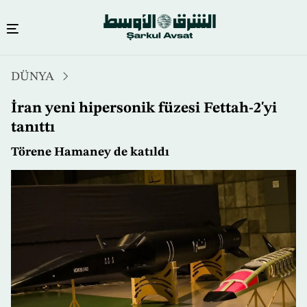
Ana
DÜNYA
içeriğe
atla
İran yeni hipersonik füzesi Fettah-2'yi
tanıttı
Törene Hamaney de katıldı