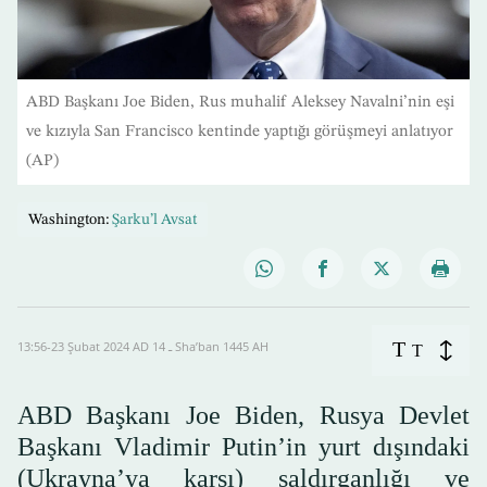
ABD Başkanı Joe Biden, Rus muhalif Aleksey Navalni’nin eşi
ve kızıyla San Francisco kentinde yaptığı görüşmeyi anlatıyor
(AP)
Washington:
Şarku’l Avsat
T
13:56-23 Şubat 2024 AD ـ 14 Sha’ban 1445 AH
T
ABD Başkanı Joe Biden, Rusya Devlet
Başkanı Vladimir Putin’in yurt dışındaki
(Ukrayna’ya karşı) saldırganlığı ve