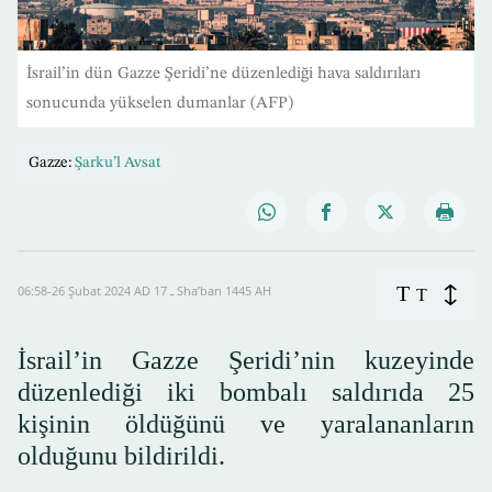
İsrail’in dün Gazze Şeridi’ne düzenlediği hava saldırıları
sonucunda yükselen dumanlar (AFP)
Gazze:
Şarku’l Avsat
T
06:58-26 Şubat 2024 AD ـ 17 Sha’ban 1445 AH
T
İsrail’in Gazze Şeridi’nin kuzeyinde
düzenlediği iki bombalı saldırıda 25
kişinin öldüğünü ve yaralananların
olduğunu bildirildi.