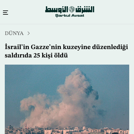
Ana
DÜNYA
içeriğe
atla
İsrail’in Gazze’nin kuzeyine düzenlediği
saldırıda 25 kişi öldü