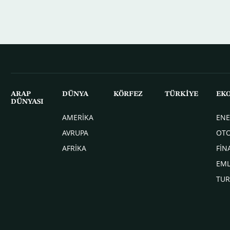
ARAP
DÜNYA
KÖRFEZ
TÜRKİYE
EK
DÜNYASI
AMERİKA
ENE
AVRUPA
OT
AFRİKA
FİN
EM
TUR