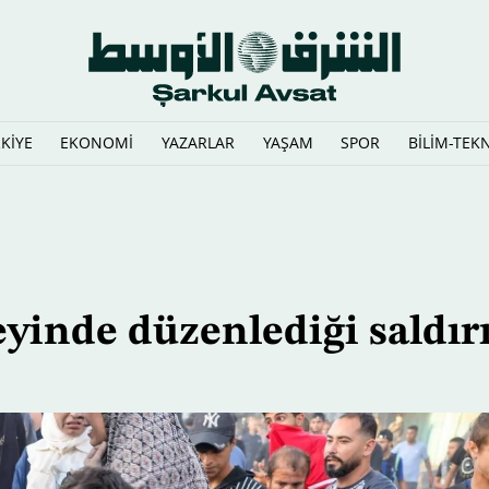
KİYE
EKONOMİ
YAZARLAR
YAŞAM
SPOR
BİLİM-TEK
i güçlendirmeyi görüştü
eyinde düzenlediği saldır