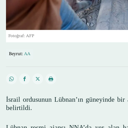
Fotoğraf: AFP
Beyrut:
AA
İsrail ordusunun Lübnan’ın güneyinde bir a
belirtildi.
Lübnan resmi ajansı NNA’da yer alan habe