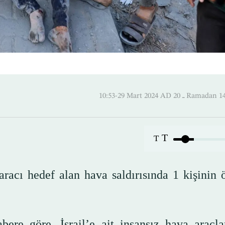
10:53-29 Mart 2024 AD ـ 20 
T
T
racı hedef alan hava saldırısında 1 kişinin 
re göre, İsrail’e ait insansız hava araçla