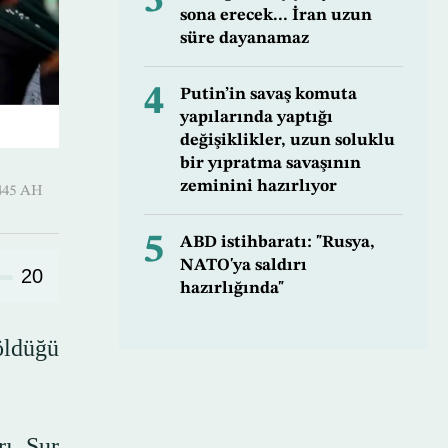
3
sona erecek... İran uzun
süre dayanamaz
4
Putin’in savaş komuta
yapılarında yaptığı
değişiklikler, uzun soluklu
bir yıpratma savaşının
zeminini hazırlıyor
Ramadan 1445 AH
5
ABD istihbaratı: "Rusya,
NATO'ya saldırı
20
hazırlığında"
öldüğü
rı Sur