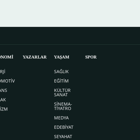
ONOMİ
YAZARLAR
YAŞAM
SPOR
RJİ
SAĞLIK
OMOTİV
EĞİTİM
ANS
KÜLTÜR
SANAT
LAK
SİNEMA-
TİYATRO
İZM
MEDYA
EDEBİYAT
SEYAHAT