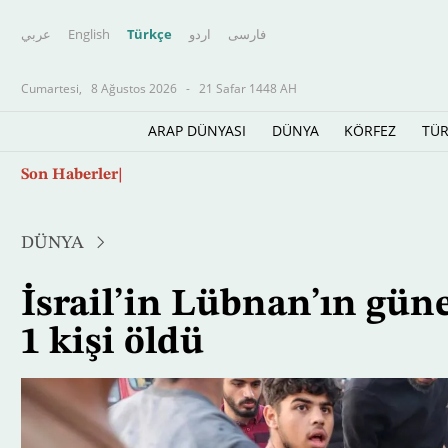
عربي
English
Türkçe
اردو
فارسى
Cumartesi,
8 Ağustos 2026
-
21 Safar 1448 AH
ARAP DÜNYASI
DÜNYA
KÖRFEZ
TÜR
Ana
Suudi Arabistan ve Irak, güvenlik iş birliğin
Son Haberler
içeriğe
atla
DÜNYA
İsrail’in Lübnan’ın gün
1 kişi öldü