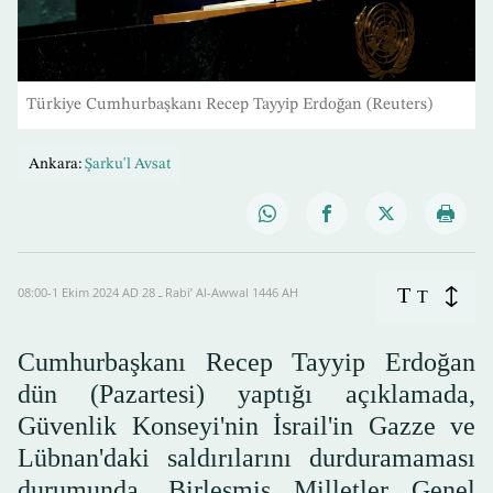
Türkiye Cumhurbaşkanı Recep Tayyip Erdoğan (Reuters)
Ankara:
Şarku'l Avsat
T
08:00-1 Ekim 2024 AD ـ 28 Rabi’ Al-Awwal 1446 AH
T
Cumhurbaşkanı Recep Tayyip Erdoğan
dün (Pazartesi) yaptığı açıklamada,
Güvenlik Konseyi'nin İsrail'in Gazze ve
Lübnan'daki saldırılarını durduramaması
durumunda, Birleşmiş Milletler Genel