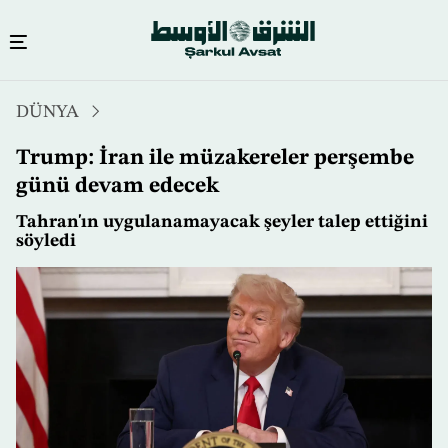
Ana
DÜNYA
içeriğe
atla
Trump: İran ile müzakereler perşembe
günü devam edecek
Tahran'ın uygulanamayacak şeyler talep ettiğini
söyledi