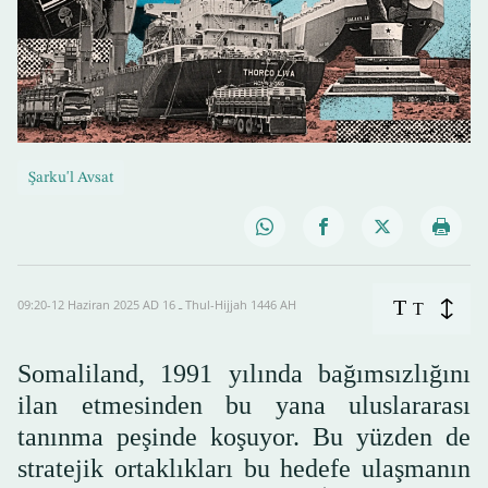
Şarku'l Avsat
T
09:20-12 Haziran 2025 AD ـ 16 Thul-Hijjah 1446 AH
T
Somaliland, 1991 yılında bağımsızlığını
ilan etmesinden bu yana uluslararası
tanınma peşinde koşuyor. Bu yüzden de
stratejik ortaklıkları bu hedefe ulaşmanın