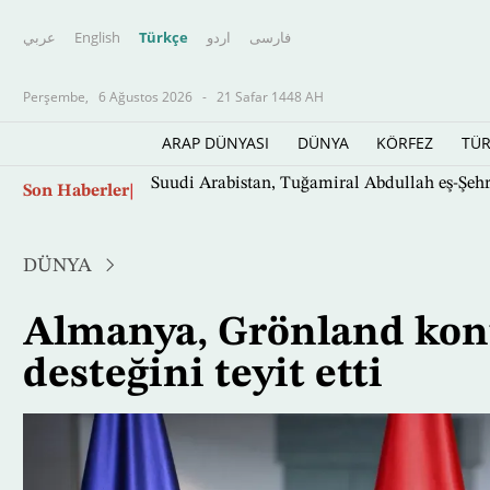
عربي
English
Türkçe
اردو
فارسى
Perşembe,
6 Ağustos 2026
-
21 Safar 1448 AH
ARAP DÜNYASI
DÜNYA
KÖRFEZ
TÜR
Ana
Son Haberler
Suudi Arabistan, Tuğamiral Abdullah eş-Şeh
içeriğe
atla
DÜNYA
Almanya, Grönland ko
desteğini teyit etti