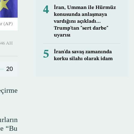
4
İran, Umman ile Hürmüz
konusunda anlaşmaya
vardığını açıkladı...
ar (AP)
Trump'tan "sert darbe"
uyarısı
-Hijjah 1446 AH
5
İran'da savaş zamanında
korku silahı olarak idam
20
eçirme
rların
ve “Bu