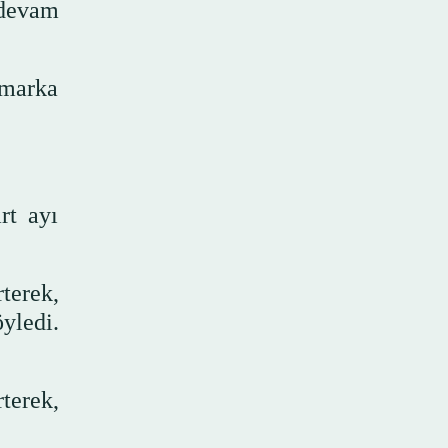
 devam
imarka
rt ayı
terek,
yledi.
terek,