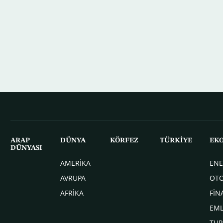
ARAP
DÜNYA
KÖRFEZ
TÜRKİYE
EK
DÜNYASI
AMERİKA
ENE
AVRUPA
OT
AFRİKA
FİN
EM
TUR