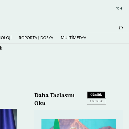
NOLOJİ
RÖPORTAJ-DOSYA
MULTİMEDYA
dı
Daha Fazlasını
Günlük
Haftalık
Oku