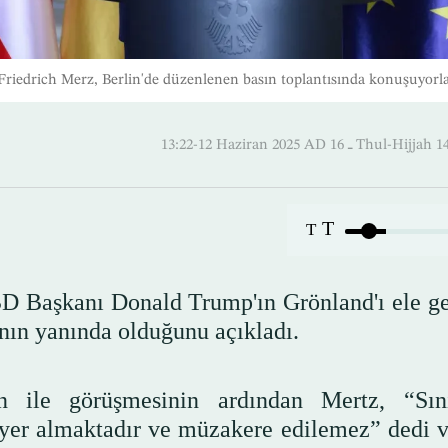
iedrich Merz, Berlin'de düzenlenen basın toplantısında konuşuyorl
13:22-12 Haziran 2025 AD ـ 16 Thul
T
T
D Başkanı Donald Trump'ın Grönland'ı ele g
nın yanında olduğunu açıkladı.
 ile görüşmesinin ardından Mertz, “Sını
a yer almaktadır ve müzakere edilemez” dedi 