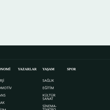
ONOMİ
YAZARLAR
YAŞAM
SPOR
RJİ
SAĞLIK
OMOTİV
EĞİTİM
ANS
KÜLTÜR
SANAT
LAK
SİNEMA-
TİYATRO
İZM