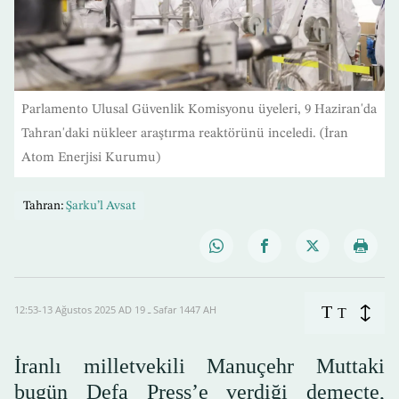
Parlamento Ulusal Güvenlik Komisyonu üyeleri, 9 Haziran'da
Tahran'daki nükleer araştırma reaktörünü inceledi. (İran
Atom Enerjisi Kurumu)
Tahran:
Şarku’l Avsat
T
12:53-13 Ağustos 2025 AD ـ 19 Safar 1447 AH
T
İranlı milletvekili Manuçehr Muttaki
bugün Defa Press’e verdiği demeçte,