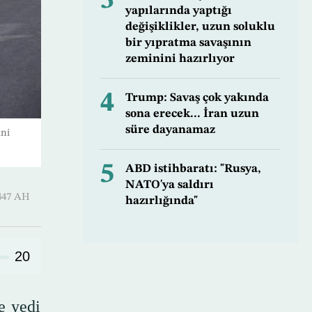
3
yapılarında yaptığı
değişiklikler, uzun soluklu
bir yıpratma savaşının
zeminini hazırlıyor
4
Trump: Savaş çok yakında
sona erecek... İran uzun
süre dayanamaz
ini
5
ABD istihbaratı: "Rusya,
NATO'ya saldırı
Awwal 1447 AH
hazırlığında"
20
e yedi