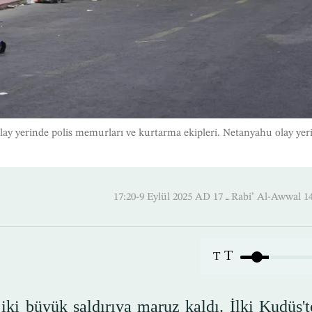
ay yerinde polis memurları ve kurtarma ekipleri. Netanyahu olay yer
17:20-9 Eylül 2025 AD ـ 17 Rabi’ Al-
T
T
ki büyük saldırıya maruz kaldı. İlki Kudüs't