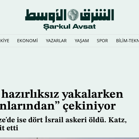
KİYE
EKONOMİ
YAZARLAR
YAŞAM
SPOR
BİLİM-TEK
 noktasına getirdi
 hazırlıksız yakalarken
nlarından” çekiniyor
e'de ise dört İsrail askeri öldü. Katz,
t etti