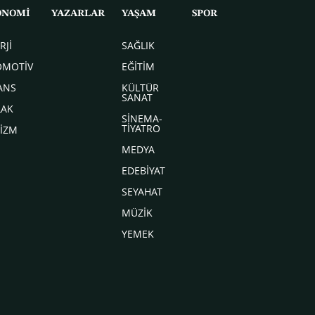
ONOMİ
YAZARLAR
YAŞAM
SPOR
RJİ
SAĞLIK
OMOTİV
EĞİTİM
ANS
KÜLTÜR
SANAT
LAK
SİNEMA-
TİYATRO
İZM
MEDYA
EDEBİYAT
SEYAHAT
MÜZİK
YEMEK