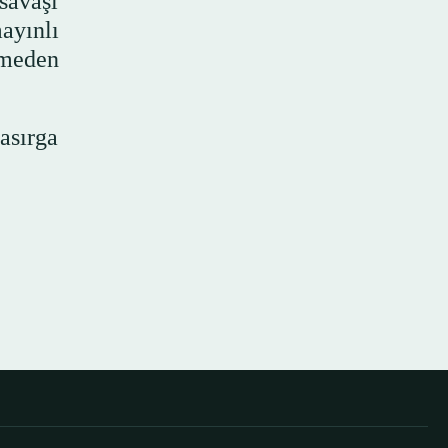
savaşı
ayınlı
emeden
asırga