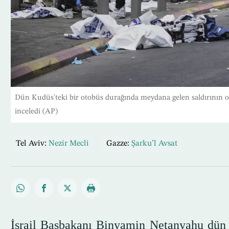
Dün Kudüs'teki bir otobüs durağında meydana gelen saldırının ol
inceledi (AP)
Tel Aviv:
Nezir Mecli
Gazze:
Şarku’l Avsat
İsrail Başbakanı Binyamin Netanyahu dün i