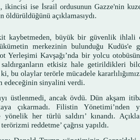
dı, ikincisi ise İsrail ordusunun Gazze'nin ku
nin öldürüldüğünü açıklamasıydı.
it kaybetmeden, büyük bir güvenlik ihlali 
 hükümetin merkezinin bulunduğu Kudüs'e git
mot Yerleşimi Kavşağı’nda bir yolcu otobüsün
aldırganların etkisiz hale getirildikleri bild
i, bu olaylar terörle mücadele kararlılığımız
 edeceğinin sinyalini verdi.
ıyı üstlenmedi, ancak övdü. Dün akşam itiba
ortaya çıkarmadı. Filistin Yönetimi’nden y
re yönelik her türlü saldırı’ kınandı. Açıkl
 terörizmi reddetme’ çağrısı yapıldı.