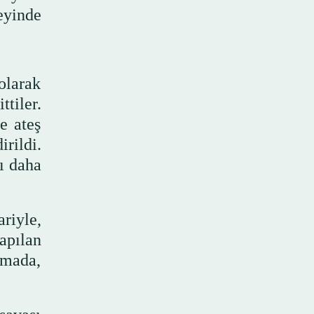
zeyinde
olarak
tiler.
e ateş
irildi.
ı daha
riyle,
apılan
amada,