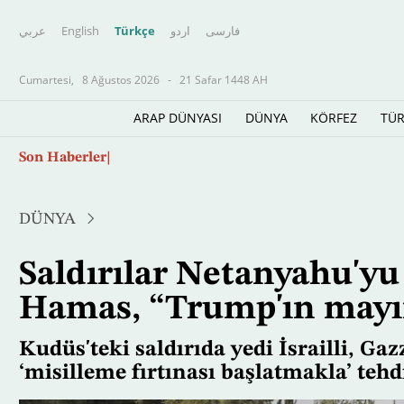
عربي
English
Türkçe
اردو
فارسى
Cumartesi,
8 Ağustos 2026
-
21 Safar 1448 AH
ARAP DÜNYASI
DÜNYA
KÖRFEZ
TÜR
Ana
Son Haberler
ABD ablukası İran’ın petrol ihracatını durma
içeriğe
atla
DÜNYA
Saldırılar Netanyahu'yu
Hamas, “Trump'ın mayı
Kudüs'teki saldırıda yedi İsrailli, Gazz
‘misilleme fırtınası başlatmakla’ tehdi