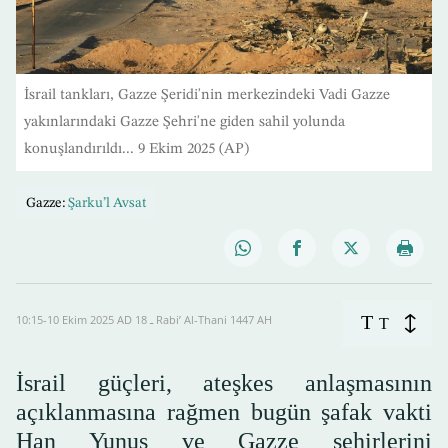
İsrail tankları, Gazze Şeridi'nin merkezindeki Vadi Gazze
yakınlarındaki Gazze Şehri'ne giden sahil yolunda
konuşlandırıldı... 9 Ekim 2025 (AP)
Gazze:
Şarku’l Avsat
T
10:15-10 Ekim 2025 AD ـ 18 Rabi’ Al-Thani 1447 AH
T
İsrail güçleri, ateşkes anlaşmasının
açıklanmasına rağmen bugün şafak vakti
Han Yunus ve Gazze şehirlerini