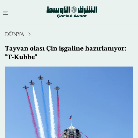
Ana
DÜNYA
içeriğe
atla
Tayvan olası Çin işgaline hazırlanıyor:
"T-Kubbe"