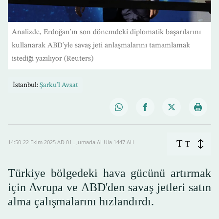
Analizde, Erdoğan'ın son dönemdeki diplomatik başarılarını
kullanarak ABD'yle savaş jeti anlaşmalarını tamamlamak
istediği yazılıyor (Reuters)
İstanbul:
Şarku'l Avsat
T
14:50-22 Ekim 2025 AD ـ 01 Jumada Al-Ula 1447 AH
T
Türkiye bölgedeki hava gücünü artırmak
için Avrupa ve ABD'den savaş jetleri satın
alma çalışmalarını hızlandırdı.