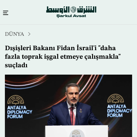
Ana
DÜNYA
içeriğe
atla
Dışişleri Bakanı Fidan İsrail'i "daha
fazla toprak işgal etmeye çalışmakla"
suçladı