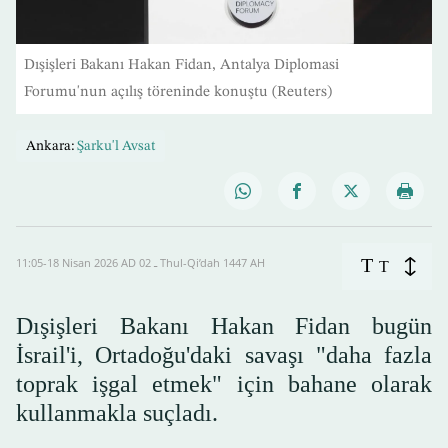
Dışişleri Bakanı Hakan Fidan, Antalya Diplomasi
Forumu'nun açılış töreninde konuştu (Reuters)
Ankara:
Şarku'l Avsat
T
11:05-18 Nisan 2026 AD ـ 02 Thul-Qi’dah 1447 AH
T
Dışişleri Bakanı Hakan Fidan bugün
İsrail'i, Ortadoğu'daki savaşı "daha fazla
toprak işgal etmek" için bahane olarak
kullanmakla suçladı.