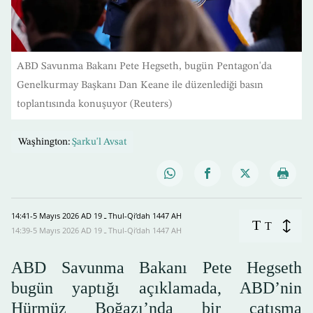
ABD Savunma Bakanı Pete Hegseth, bugün Pentagon'da
Genelkurmay Başkanı Dan Keane ile düzenlediği basın
toplantısında konuşuyor (Reuters)
Waşhington:
Şarku'l Avsat
14:41-5 Mayıs 2026 AD ـ 19 Thul-Qi’dah 1447 AH
T
T
14:39-5 Mayıs 2026 AD ـ 19 Thul-Qi’dah 1447 AH
ABD Savunma Bakanı Pete Hegseth
bugün yaptığı açıklamada, ABD’nin
Hürmüz Boğazı’nda bir çatışma