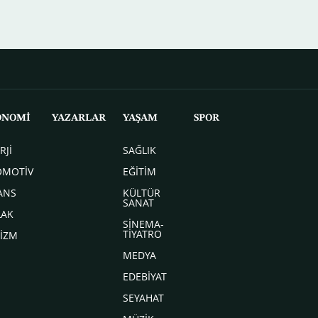
ONOMİ
YAZARLAR
YAŞAM
SPOR
RJİ
SAĞLIK
OMOTİV
EĞİTİM
ANS
KÜLTÜR
SANAT
LAK
SİNEMA-
TİYATRO
İZM
MEDYA
EDEBİYAT
SEYAHAT