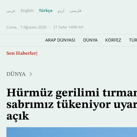
عربي
English
Türkçe
اردو
فارسى
Cuma,
7 Ağustos 2026
-
21 Safar 1448 AH
ARAP DÜNYASI
DÜNYA
KÖRFEZ
TÜR
Ana
Örümcek-Adam: Yepyeni Bir Gün'ün yönetmeni
Son Haberler
içeriğe
atla
DÜNYA
Hürmüz gerilimi tırman
sabrımız tükeniyor uyarı
açık