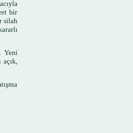
acıyla
rt bir
 silah
ararlı
. Yeni
 açık,
atışma