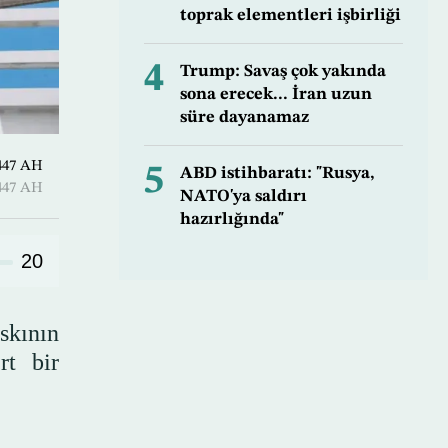
toprak elementleri işbirliği
4
Trump: Savaş çok yakında
sona erecek... İran uzun
süre dayanamaz
-Qi’dah 1447 AH
5
ABD istihbaratı: "Rusya,
-Qi’dah 1447 AH
NATO'ya saldırı
hazırlığında"
20
skının
rt bir