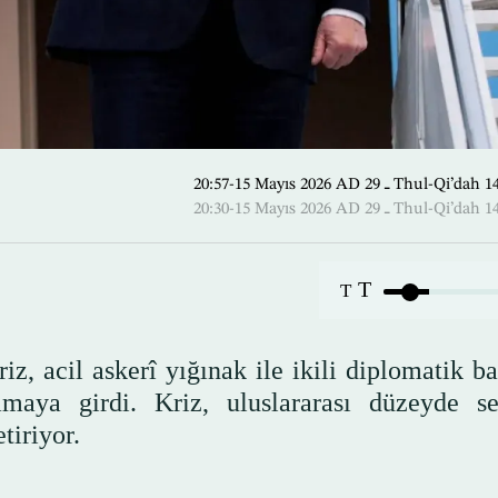
20:57-15 Mayıs 2026 AD ـ 29 Thul
20:30-15 Mayıs 2026 AD ـ 29 Thul
T
T
, acil askerî yığınak ile ikili diplomatik ba
amaya girdi. Kriz, uluslararası düzeyde se
tiriyor.