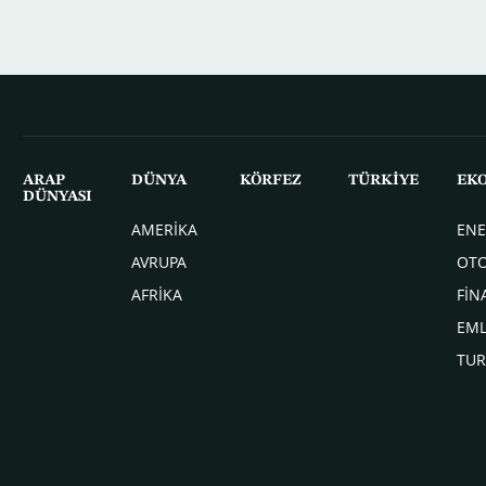
ARAP
DÜNYA
KÖRFEZ
TÜRKİYE
EK
DÜNYASI
AMERİKA
ENE
AVRUPA
OT
AFRİKA
FİN
EM
TUR