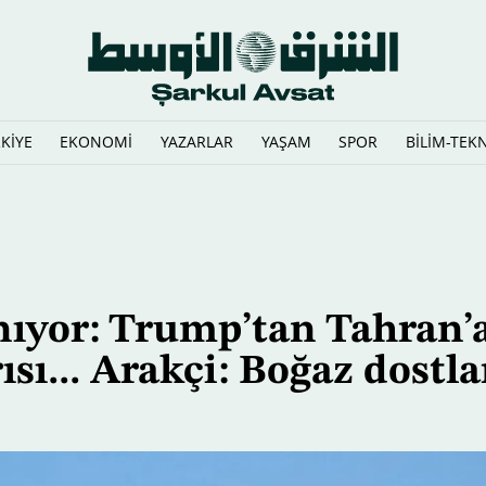
KİYE
EKONOMİ
YAZARLAR
YAŞAM
SPOR
BİLİM-TEK
, dizisinin iptalini yorumladı
ıyor: Trump’tan Tahran’
sı... Arakçi: Boğaz dostla