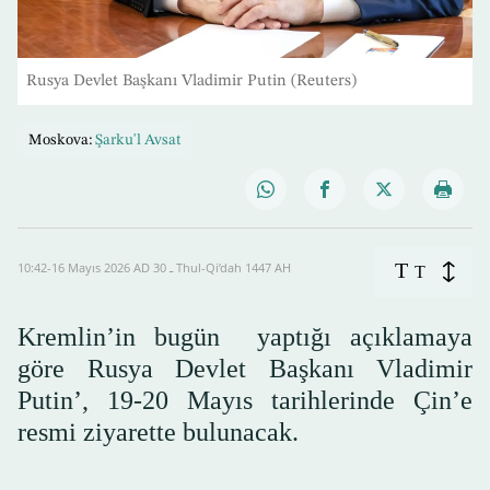
Rusya Devlet Başkanı Vladimir Putin (Reuters)
Moskova:
Şarku'l Avsat
T
10:42-16 Mayıs 2026 AD ـ 30 Thul-Qi’dah 1447 AH
T
Kremlin’in bugün yaptığı açıklamaya
göre Rusya Devlet Başkanı Vladimir
Putin’, 19-20 Mayıs tarihlerinde Çin’e
resmi ziyarette bulunacak.