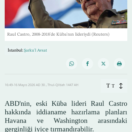
Raul Castro, 2008-2018'de Küba'nın lideriydi (Reuters)
İstanbul:
Şarku'l Avsat
T
16:49-16 Mayıs 2026 AD ـ 30 Thul-Qi’dah 1447 AH
T
ABD'nin, eski Küba lideri Raul Castro
hakkında iddianame hazırlama planları
Havana ve Washington arasındaki
gerginliği iyice tırmandırabilir.