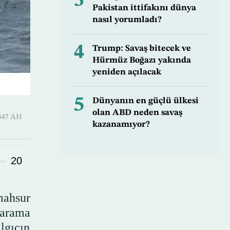
3
Pakistan ittifakını dünya
nasıl yorumladı?
4
Trump: Savaş bitecek ve
Hürmüz Boğazı yakında
yeniden açılacak
5
Dünyanın en güçlü ülkesi
olan ABD neden savaş
-Hijjah 1447 AH
kazanamıyor?
20
mahsur
 arama
lgıcın