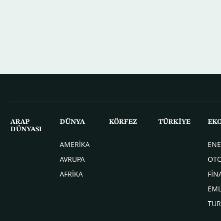
ARAP
DÜNYA
KÖRFEZ
TÜRKİYE
EK
DÜNYASI
AMERİKA
ENE
AVRUPA
OT
AFRİKA
FİN
EM
TUR