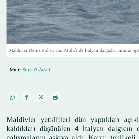
Maldivler Deniz Polisi, Fao Atolü'nde İtalyan dalgıçları arama o
Male:
Şarku'l Avsat
Maldivler yetkilileri dün yaptıkları aç
kaldıkları düşünülen 4 İtalyan dalgıcın
çalışmalarını askıya aldı. Karar, tehlikel