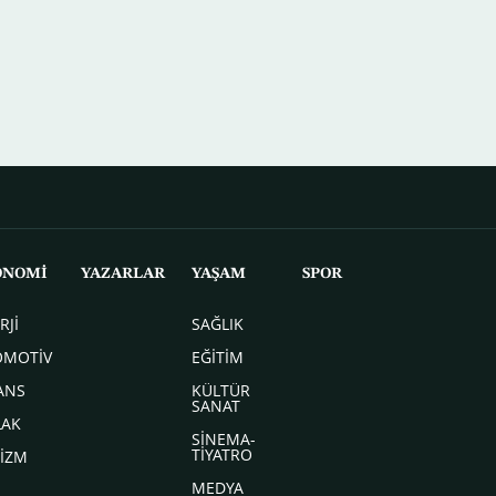
ONOMİ
YAZARLAR
YAŞAM
SPOR
RJİ
SAĞLIK
OMOTİV
EĞİTİM
ANS
KÜLTÜR
SANAT
LAK
SİNEMA-
TİYATRO
İZM
MEDYA