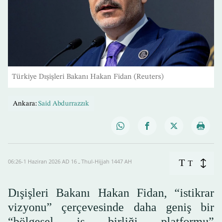
Türkiye Dışişleri Bakanı Hakan Fidan (Reuters)
Ankara:
Said Abdurrazzık
T
06:26-1 Haziran 2026 AD ـ 16 Thul-Hijjah 1447 AH
T
Dışişleri Bakanı Hakan Fidan, “istikrar
vizyonu” çerçevesinde daha geniş bir
“bölgesel iş birliği platformu”