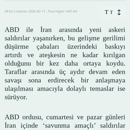
T
09:52-2 Haziran 2026 AD ـ 17 Thul-Hijjah 1447 AH
T
ABD ile İran arasında yeni askeri
saldırılar yaşanırken, bu gelişme gerilimi
düşürme çabaları üzerindeki baskıyı
artırdı ve ateşkesin ne kadar kırılgan
olduğunu bir kez daha ortaya koydu.
Taraflar arasında üç aydır devam eden
savaşı sona erdirecek bir anlaşmaya
ulaşılması amacıyla dolaylı temaslar ise
sürüyor.
ABD ordusu, cumartesi ve pazar günleri
İran içinde ‘savunma amaçlı’ saldırılar