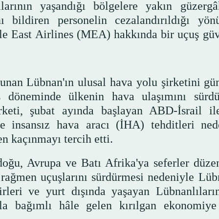
ılarının yaşandığı bölgelere yakın güzergâ
 bildiren personelin cezalandırıldığı yön
dle East Airlines (MEA) hakkında bir uçuş güv
unan Lübnan'ın ulusal hava yolu şirketini g
üş döneminde ülkenin hava ulaşımını sürd
rketi, şubat ayında başlayan ABD-İsrail il
e insansız hava aracı (İHA) tehditleri ned
n kaçınmayı tercih etti.
doğu, Avrupa ve Batı Afrika'ya seferler düze
a rağmen uçuşlarını sürdürmesi nedeniyle Lüb
lirleri ve yurt dışında yaşayan Lübnanlıları
zla bağımlı hâle gelen kırılgan ekonomiye