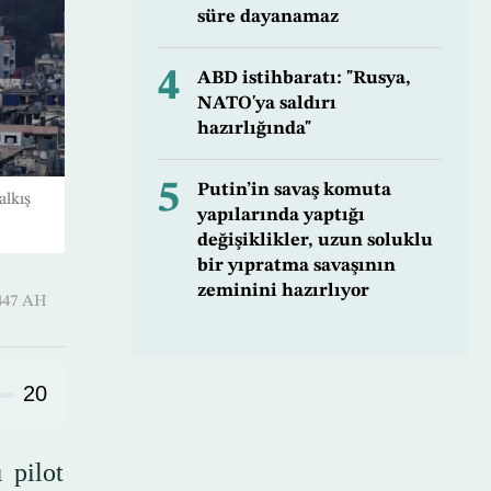
süre dayanamaz
4
ABD istihbaratı: "Rusya,
NATO'ya saldırı
hazırlığında"
5
Putin’in savaş komuta
alkış
yapılarında yaptığı
değişiklikler, uzun soluklu
bir yıpratma savaşının
zeminini hazırlıyor
-Hijjah 1447 AH
20
 pilot