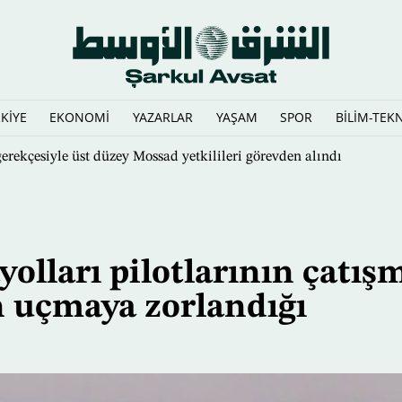
KİYE
EKONOMİ
YAZARLAR
YAŞAM
SPOR
BİLİM-TEK
iden yazıyor
lları pilotlarının çatış
n uçmaya zorlandığı