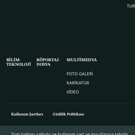
TUR
BİLİM-
RÖPORTAJ-
MULTİMEDYA
TEKNOLOJİ
DOSYA
FOTO GALERİ
KARİKATÜR
VİDEO
Kullanım Şartları
Gizlilik Politikası
Tüm hakları saklıdır ve kullanım şart ve koşullarına tabidir.