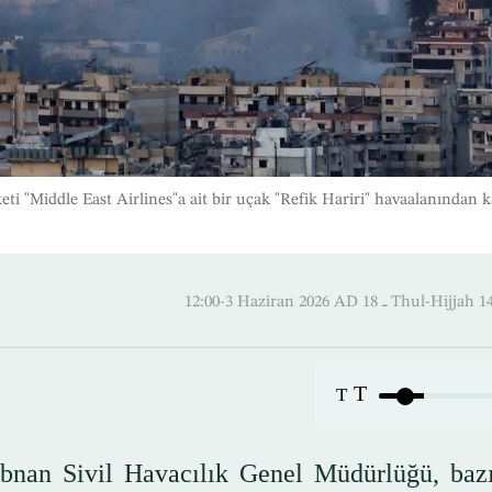
ti "Middle East Airlines"a ait bir uçak "Refik Hariri" havaalanından k
12:00-3 Haziran 2026 AD ـ 18 Thul
T
T
übnan Sivil Havacılık Genel Müdürlüğü, bazı