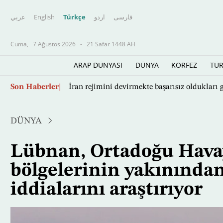
عربي
English
Türkçe
اردو
فارسى
Cuma,
7 Ağustos 2026
-
21 Safar 1448 AH
ARAP DÜNYASI
DÜNYA
KÖRFEZ
TÜR
Ana
Yapay zekâ savaşın ve barışın kurallarını yen
Son Haberler
içeriğe
atla
DÜNYA
Lübnan, Ortadoğu Havayo
bölgelerinin yakınında
iddialarını araştırıyor