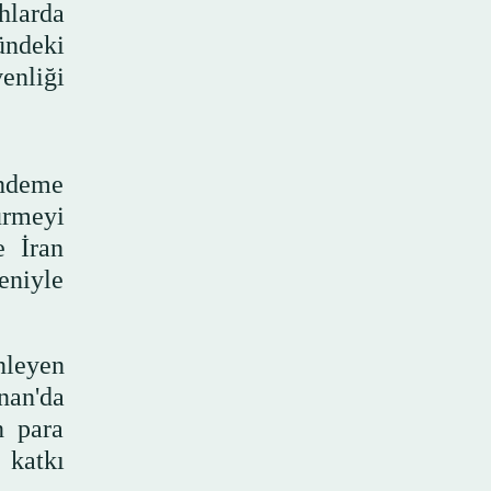
hlarda
ündeki
enliği
ündeme
ürmeyi
e İran
eniyle
nleyen
nan'da
n para
 katkı