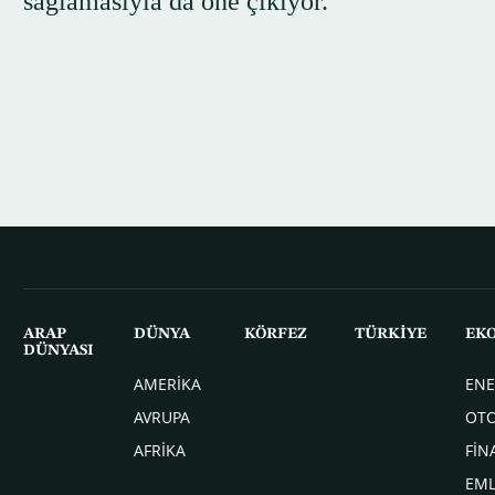
sağlamasıyla da öne çıkıyor.
ARAP
DÜNYA
KÖRFEZ
TÜRKİYE
EK
DÜNYASI
AMERİKA
ENE
AVRUPA
OT
AFRİKA
FİN
EM