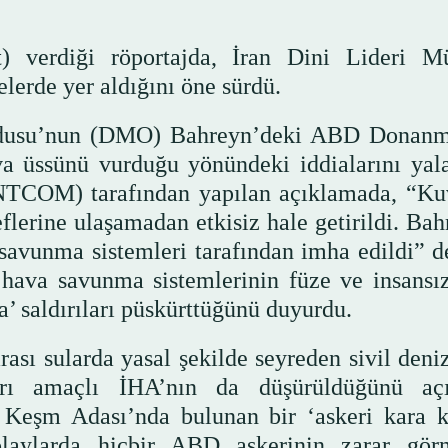
t) verdiği röportajda, İran Dini Lideri M
erde yer aldığını öne sürdü.
rdusu’nun (DMO) Bahreyn’deki ABD Donanm
va üssünü vurduğu yönündeki iddialarını yala
TCOM) tarafından yapılan açıklamada, “Ku
deflerine ulaşamadan etkisiz hale getirildi. Ba
avunma sistemleri tarafından imha edildi” de
hava savunma sistemlerinin füze ve insansı
a’ saldırıları püskürttüğünü duyurdu.
sı sularda yasal şekilde seyreden sivil deniz
dırı amaçlı İHA’nın da düşürüldüğünü açı
 Keşm Adası’nda bulunan bir ‘askeri kara k
, olaylarda hiçbir ABD askerinin zarar gör