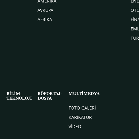
AMERİKA
ENE
AVRUPA
OT
AFRİKA
FİN
EM
TUR
BİLİM-
RÖPORTAJ-
MULTİMEDYA
TEKNOLOJİ
DOSYA
FOTO GALERİ
KARİKATÜR
VİDEO