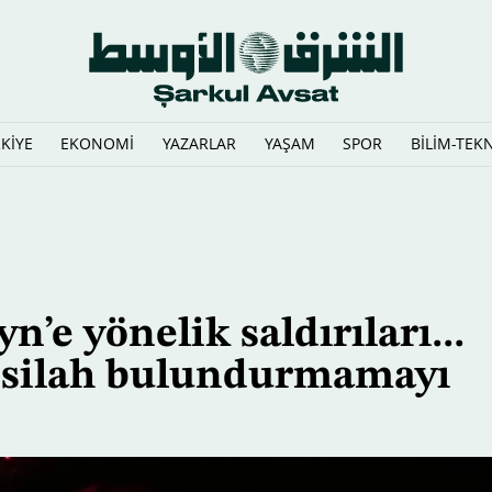
KİYE
EKONOMİ
YAZARLAR
YAŞAM
SPOR
BİLİM-TEK
ri'yi Çok Uluslu Deniz Savunma Koalisyonu Komutanı olarak ata
’e yönelik saldırıları...
 silah bulundurmamayı