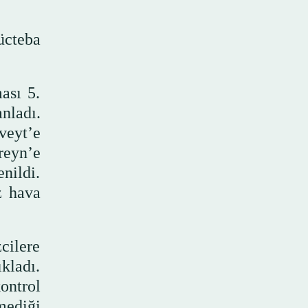
ücteba
ası 5.
nladı.
veyt’e
hreyn’e
nildi.
z hava
cilere
kladı.
ontrol
mediği