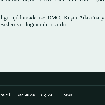
adığı açıklamada ise DMO, Keşm Adası’na y
esisleri vurduğunu ileri sürdü.
ONOMİ
YAZARLAR
YAŞAM
SPOR