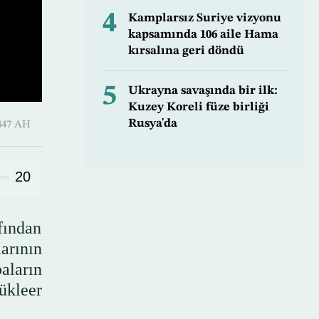
4
Kamplarsız Suriye vizyonu
kapsamında 106 aile Hama
kırsalına geri döndü
5
Ukrayna savaşında bir ilk:
Kuzey Koreli füze birliği
Rusya'da
-Hijjah 1447 AH
20
fından
arının
aların
ükleer