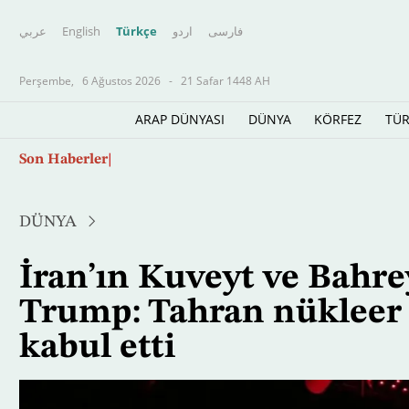
عربي
English
Türkçe
اردو
فارسى
Perşembe,
6 Ağustos 2026
-
21 Safar 1448 AH
ARAP DÜNYASI
DÜNYA
KÖRFEZ
TÜR
Ana
Son Haberler
Suudi Arabistan, Tuğamiral Abdullah eş-Şeh
içeriğe
atla
DÜNYA
İran’ın Kuveyt ve Bahreyn
Trump: Tahran nükleer
kabul etti