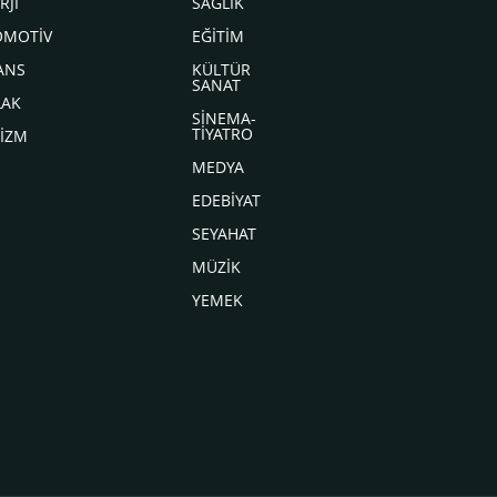
RJİ
SAĞLIK
OMOTİV
EĞİTİM
ANS
KÜLTÜR
SANAT
LAK
SİNEMA-
TİYATRO
İZM
MEDYA
EDEBİYAT
SEYAHAT
MÜZİK
YEMEK