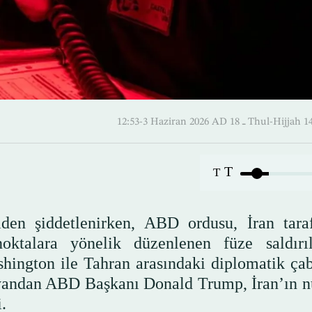
12:53-3 Haziran 2026 AD ـ 18 Thul
T
T
den şiddetlenirken, ABD ordusu, İran tara
ktalara yönelik düzenlenen füze saldırıl
shington ile Tahran arasındaki diplomatik çab
 yandan ABD Başkanı Donald Trump, İran’ın n
.