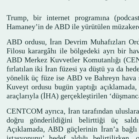
Trump, bir internet programına (podcas
Hamaney’in de ABD ile yürütülen müzakerel
ABD ordusu, İran Devrim Muhafızları O
Filosu karargâhı ile bölgedeki ayrı bir ha
ABD Merkez Kuvvetler Komutanlığı (CEN
fırlatılan iki İran füzesi ya düştü ya da he
yönelik üç füze ise ABD ve Bahreyn hava s
Kuveyt ordusu bugün yaptığı açıklamada, 
araçlarıyla (İHA) gerçekleştirilen ‘düşmanc
CENTCOM ayrıca, İran tarafından uluslarara
doğru gönderildiğini belirttiği üç sal
Açıklamada, ABD güçlerinin İran’a bağlı
istasyonunu’ hedef aldığı belirtilirken