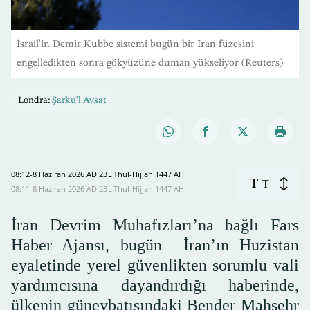
İsrail'in Demir Kubbe sistemi bugün bir İran füzesini
engelledikten sonra gökyüzüne duman yükseliyor (Reuters)
Londra:
Şarku'l Avsat
08:12-8 Haziran 2026 AD ـ 23 Thul-Hijjah 1447 AH
T
T
08:11-8 Haziran 2026 AD ـ 23 Thul-Hijjah 1447 AH
İran Devrim Muhafızları’na bağlı Fars
Haber Ajansı, bugün İran’ın Huzistan
eyaletinde yerel güvenlikten sorumlu vali
yardımcısına dayandırdığı haberinde,
ülkenin güneybatısındaki Bender Mahşehr