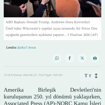
ABD Başkanı Donald Trump, Andrews Hava Kuvvetleri
Üssü'nden Wisconsin'e yapılan uçuş sırasında Air Force One
uçağında gazetecilere açıklama yapıyor... 5 Haziran 2026 (AP)
Londra:
Şarku'l Avsat
T
14:18-8 Haziran 2026 AD ـ 23 Thul-Hijjah 1447 AH
T
Amerika Birleşik Devletleri'nin
kuruluşunun 250. yıl dönümü yaklaşırken,
Associated Press (AP)-NORC Kamu İşleri