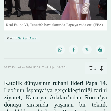
Kral Felipe VI, Tenerife havaalanında Papa'ya veda etti (EPA)
Madrit:
Şarku'l Avsat
T
06:27-13 Haziran 2026 AD ـ 28 Thul-Hijjah 1447 AH
T
Katolik dünyasının ruhani lideri Papa 14.
Leo’nun İspanya’ya gerçekleştirdiği tarihi
ziyaret, Kanarya Adaları’ndan Roma’ya
dönüşü sırasında yaşanan bir teknik