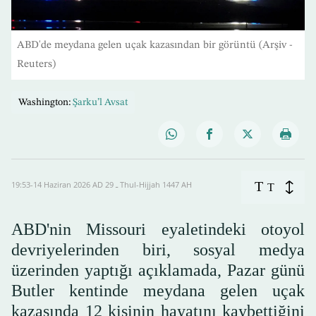
ABD'de meydana gelen uçak kazasından bir görüntü (Arşiv -
Reuters)
Washington:
Şarku’l Avsat
T
19:53-14 Haziran 2026 AD ـ 29 Thul-Hijjah 1447 AH
T
ABD'nin Missouri eyaletindeki otoyol
devriyelerinden biri, sosyal medya
üzerinden yaptığı açıklamada, Pazar günü
Butler kentinde meydana gelen uçak
kazasında 12 kişinin hayatını kaybettiğini