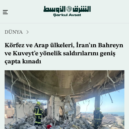
Ana
DÜNYA
içeriğe
atla
Körfez ve Arap ülkeleri, İran’ın Bahreyn
ve Kuveyt’e yönelik saldırılarını geniş
çapta kınadı