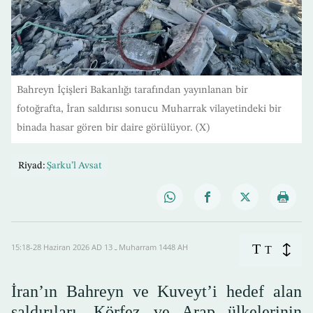
Bahreyn İçişleri Bakanlığı tarafından yayınlanan bir
fotoğrafta, İran saldırısı sonucu Muharrak vilayetindeki bir
binada hasar gören bir daire görülüyor. (X)
Riyad:
Şarku’l Avsat
T
15:18-28 Haziran 2026 AD ـ 13 Muharram 1448 AH
T
İran’ın Bahreyn ve Kuveyt’i hedef alan
saldırıları, Körfez ve Arap ülkelerinin