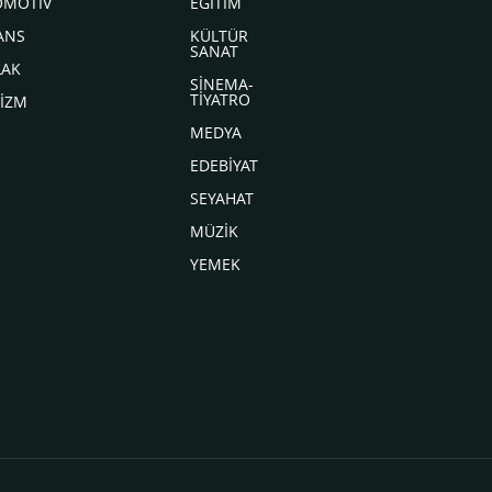
OMOTİV
EĞİTİM
ANS
KÜLTÜR
SANAT
LAK
SİNEMA-
TİYATRO
İZM
MEDYA
EDEBİYAT
SEYAHAT
MÜZİK
YEMEK