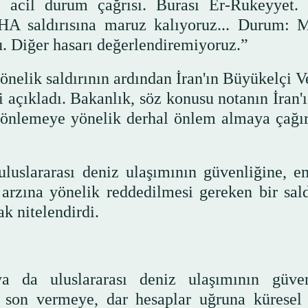
, acil durum çağrısı. Burası Er-Rukeyyet. 
İHA saldırısına maruz kalıyoruz... Durum: 
u. Diğer hasarı değerlendiremiyoruz.”
yönelik saldırının ardından İran'ın Büyükelçi V
ni açıkladı. Bakanlık, söz konusu notanın İran'
ı önlemeye yönelik derhal önlem almaya çağır
luslararası deniz ulaşımının güvenliğine, e
arzına yönelik reddedilmesi gereken bir sald
ak nitelendirdi.
ya da uluslararası deniz ulaşımının güven
 son vermeye, dar hesaplar uğruna küresel 