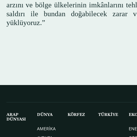
arzını ve bölge ülkelerinin imkânlarını te
saldırı ile bundan doğabilecek zarar 
yüklüyoruz.”
ARAP
DÜNYA
KÖRFEZ
TÜRKİYE
EK
DÜNYASI
AMERİKA
ENE