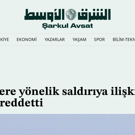
KİYE
EKONOMİ
YAZARLAR
YAŞAM
SPOR
BİLİM-TEK
yici harekatın" süreceğini vurguladı
ere yönelik saldırıya iliş
reddetti