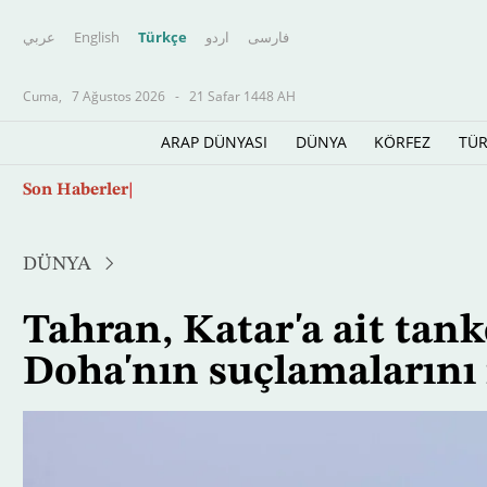
عربي
English
Türkçe
اردو
فارسى
Cuma,
7 Ağustos 2026
-
21 Safar 1448 AH
ARAP DÜNYASI
DÜNYA
KÖRFEZ
TÜR
Ana
İsrail Genelkurmay Başkanı, Gazze'deki "önle
Son Haberler
içeriğe
atla
DÜNYA
Tahran, Katar'a ait tank
Doha'nın suçlamalarını 