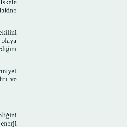
İskele
Makine
ekilini
ı olaya
dığını
mniyet
ırı ve
liğini
enerji