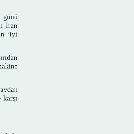
ı günü
n İran
n ‘iyi
ırıdan
makine
laydan
 karşı