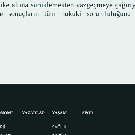
hlike altına sürüklemekten vazgeçmeye çağırıy
ve sonuçların tüm hukuki sorumluluğunu 
ONOMİ
YAZARLAR
YAŞAM
SPOR
RJİ
SAĞLIK