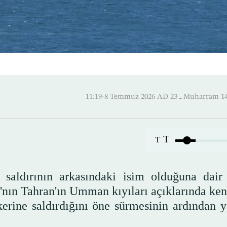
11:19-8 Temmuz 2026 AD ـ 23 M
T
T
 saldırının arkasındaki isim olduğuna dair
'nın Tahran'ın Umman kıyıları açıklarında ken
kerine saldırdığını öne sürmesinin ardından y