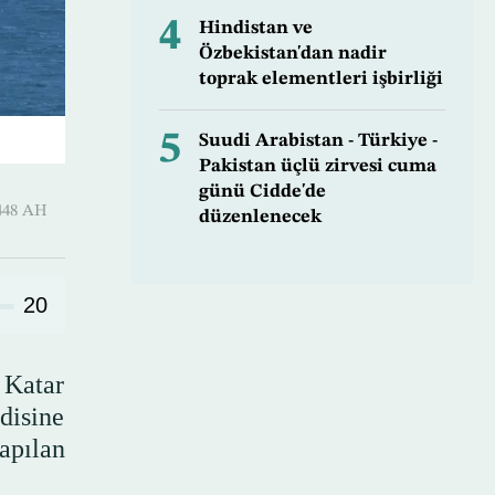
4
Hindistan ve
Özbekistan'dan nadir
toprak elementleri işbirliği
5
Suudi Arabistan - Türkiye -
Pakistan üçlü zirvesi cuma
günü Cidde'de
uharram 1448 AH
düzenlenecek
20
 Katar
disine
apılan