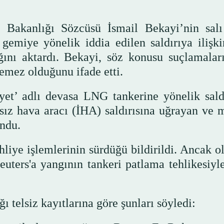
i Bakanlığı Sözcüsü İsmail Bekayi’nin sal
gemiye yönelik iddia edilen saldırıya ilişki
ğını aktardı. Bekayi, söz konusu suçlamaları
lemez olduğunu ifade etti.
yet’ adlı devasa LNG tankerine yönelik sald
nsız hava aracı (İHA) saldırısına uğrayan ve 
undu.
hliye işlemlerinin sürdüğü bildirildi. Ancak o
uters'a yangının tankeri patlama tehlikesiyle
ğı telsiz kayıtlarına göre şunları söyledi: