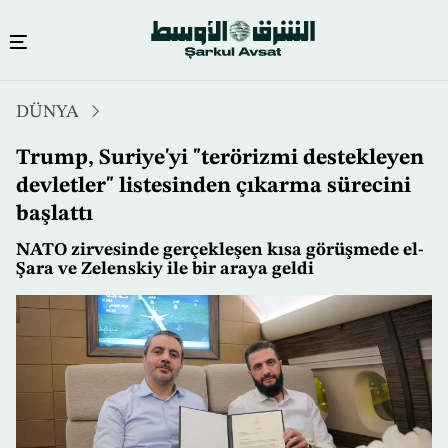
Ana
DÜNYA
içeriğe
atla
Trump, Suriye'yi "terörizmi destekleyen
devletler" listesinden çıkarma sürecini
başlattı
NATO zirvesinde gerçekleşen kısa görüşmede el-
Şara ve Zelenskiy ile bir araya geldi