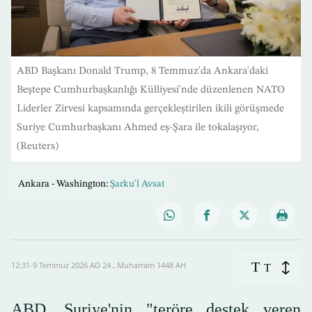
ABD Başkanı Donald Trump, 8 Temmuz'da Ankara'daki
Beştepe Cumhurbaşkanlığı Külliyesi'nde düzenlenen NATO
Liderler Zirvesi kapsamında gerçekleştirilen ikili görüşmede
Suriye Cumhurbaşkanı Ahmed eş-Şara ile tokalaşıyor,
(Reuters)
Ankara - Washington:
Şarku'l Avsat
T
12:31-9 Temmuz 2026 AD ـ 24 Muharram 1448 AH
T
ABD, Suriye'nin "teröre destek veren