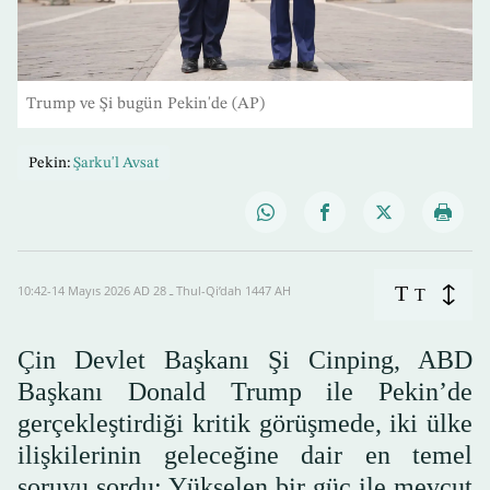
Trump ve Şi bugün Pekin'de (AP)
Pekin:
Şarku'l Avsat
T
10:42-14 Mayıs 2026 AD ـ 28 Thul-Qi’dah 1447 AH
T
Çin Devlet Başkanı Şi Cinping, ABD
Başkanı Donald Trump ile Pekin’de
gerçekleştirdiği kritik görüşmede, iki ülke
ilişkilerinin geleceğine dair en temel
soruyu sordu: Yükselen bir güç ile mevcut