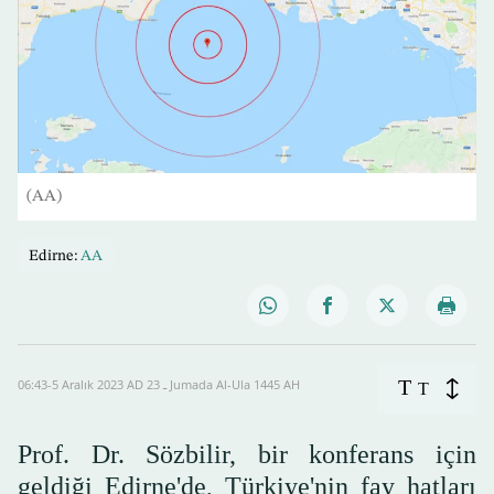
(AA)
Edirne:
AA
T
06:43-5 Aralık 2023 AD ـ 23 Jumada Al-Ula 1445 AH
T
Prof. Dr. Sözbilir, bir konferans için
geldiği Edirne'de, Türkiye'nin fay hatları