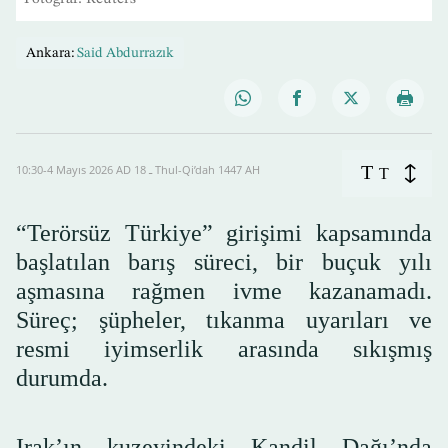
Ankara:
Said Abdurrazık
T
10:30-4 Mayıs 2026 AD ـ 18 Thul-Qi’dah 1447 AH
T
“Terörsüz Türkiye” girişimi kapsamında
başlatılan barış süreci, bir buçuk yılı
aşmasına rağmen ivme kazanamadı.
Süreç; şüpheler, tıkanma uyarıları ve
resmi iyimserlik arasında sıkışmış
durumda.
Irak’ın kuzeyindeki Kandil Dağı’nda