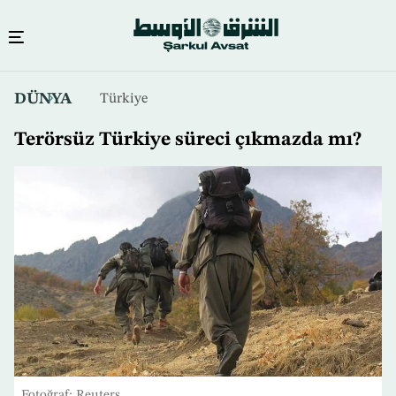
Ana
DÜNYA
Türkiye
içeriğe
atla
Terörsüz Türkiye süreci çıkmazda mı?
Fotoğraf: Reuters