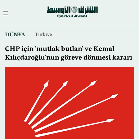
Ana
DÜNYA
Türkiye
içeriğe
atla
CHP için 'mutlak butlan' ve Kemal
Kılıçdaroğlu'nun göreve dönmesi kararı