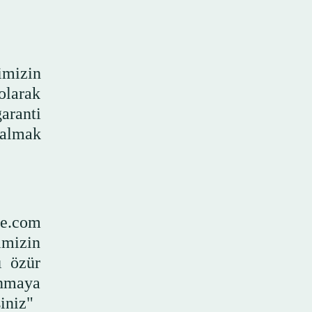
imizin
larak
aranti
 almak
ke.com
imizin
ı özür
unmaya
iniz"