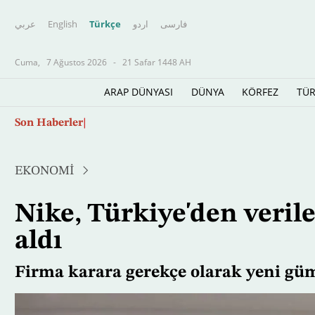
عربي
English
Türkçe
اردو
فارسى
Cuma,
7 Ağustos 2026
-
21 Safar 1448 AH
ARAP DÜNYASI
DÜNYA
KÖRFEZ
TÜR
Ana
Yapay zekâ savaşın ve barışın kurallarını yen
Son Haberler
içeriğe
atla
EKONOMİ
Nike, Türkiye'den verile
aldı
Firma karara gerekçe olarak yeni gü