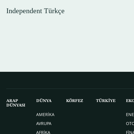
Independent Türkçe
ARAP
DÜNYA
KÖRFEZ
TÜRKİYE
EK
DÜNYASI
AMERİKA
ENE
AVRUPA
OT
AFRİKA
FİN