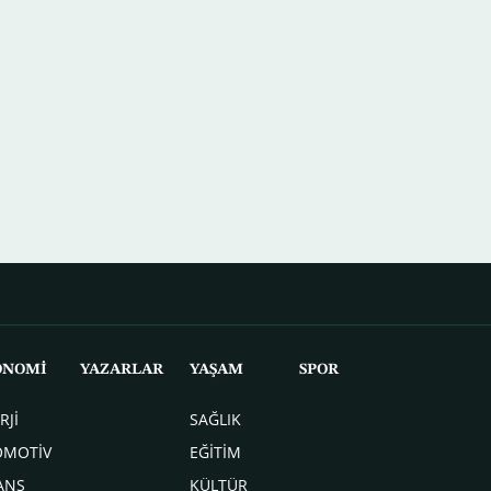
ONOMİ
YAZARLAR
YAŞAM
SPOR
RJİ
SAĞLIK
OMOTİV
EĞİTİM
ANS
KÜLTÜR