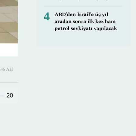
4
ABD'den İsrail'e üç yıl
aradan sonra ilk kez ham
petrol sevkiyatı yapılacak
D ـ 05 Safar 1446 AH
20