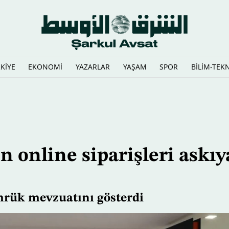
KİYE
EKONOMİ
YAZARLAR
YAŞAM
SPOR
BİLİM-TEK
iden yazıyor
n online siparişleri askıy
mrük mevzuatını gösterdi