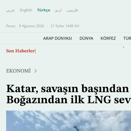
عربي
English
Türkçe
اردو
فارسى
Pazar,
9 Ağustos 2026
-
21 Safar 1448 AH
ARAP DÜNYASI
DÜNYA
KÖRFEZ
TÜR
Ana
Son Haberler
Husilerin saldırılarına Yemen ordusu karşılık
içeriğe
atla
EKONOMİ
Katar, savaşın başında
Boğazından ilk LNG sevk