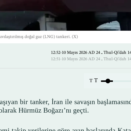
vılaştırılmış doğal gaz (LNG) tankeri. (X)
12:52-10 Mayıs 2026 AD ـ 24 Thul
12:51-10 Mayıs 2026 AD ـ 24 Thul
T
T
aşıyan bir tanker, İran ile savaşın başlamasın
 olarak Hürmüz Boğazı’nı geçti.
mi takip verilerine göre ayın başlarında Kata