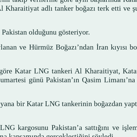
 Kharaitiyat adlı tanker boğazı terk etti ve ş
n Pakistan olduğunu gösteriyor.
aylanan ve Hürmüz Boğazı’ndan İran kıyısı b
öre Katar LNG tankeri Al Kharaitiyat, Kata
Cumartesi günü Pakistan’ın Qasim Limanı’na
 yana bir Katar LNG tankerinin boğazdan yaptı
LNG kargosunu Pakistan’a sattığını ve işlem
ma kapsamında gerçekleştiğini söyledi.