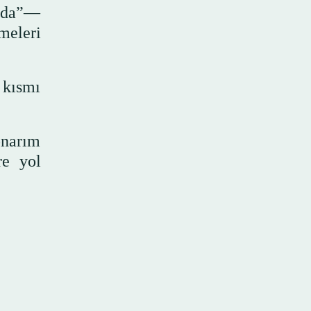
eda”—
meleri
 kısmı
onarım
re yol