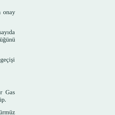
a onay
 sayıda
tüğünü
 geçişi
ar Gas
üp.
Hürmüz