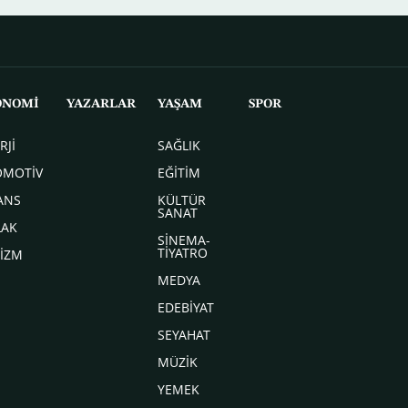
ONOMİ
YAZARLAR
YAŞAM
SPOR
RJİ
SAĞLIK
OMOTİV
EĞİTİM
ANS
KÜLTÜR
SANAT
LAK
SİNEMA-
TİYATRO
İZM
MEDYA
EDEBİYAT
SEYAHAT
MÜZİK
YEMEK