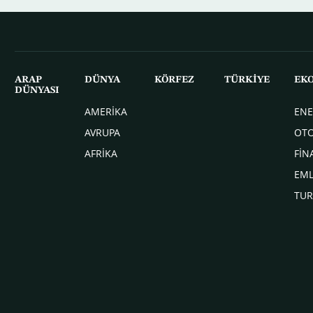
ARAP
DÜNYA
KÖRFEZ
TÜRKİYE
EK
DÜNYASI
AMERİKA
ENE
AVRUPA
OT
AFRİKA
FİN
EM
TUR