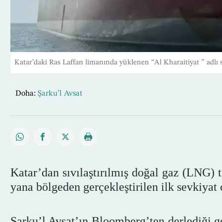
Katar’daki Ras Laffan limanında yüklenen “Al Kharaitiyat ” adlı sı
Doha:
Şarku’l Avsat
Katar’dan sıvılaştırılmış doğal gaz (LNG) t
yana bölgeden gerçekleştirilen ilk sevkiyat
Şarku’l Avsat’ın Bloomberg’ten derlediği ge