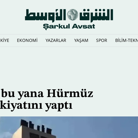
KİYE
EKONOMİ
YAZARLAR
YAŞAM
SPOR
BİLİM-TEK
 verdi
n bu yana Hürmüz
iyatını yaptı