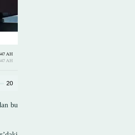
-Qi’dah 1447 AH
-Qi’dah 1447 AH
20
dan bu
r’daki