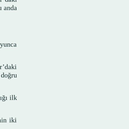
u anda
oyunca
r’daki
 doğru
ğı ilk
in iki