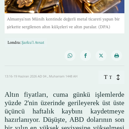
Almanya'nın Münih kentinde değerli metal ticareti yapan bir
şirkette sergilenen altın külçeleri ve altın paralar. (DPA)
Londra:
Şarku'l Avsat
T
13:16-19 Haziran 2026 AD ـ 04 Muharram 1448 AH
T
Altın fiyatları, cuma günkü işlemlerde
yüzde 2'nin üzerinde gerileyerek üst üste
üçüncü haftalık kaybını kaydetmeye
hazırlanıyor. Düşüşte, ABD dolarının son
bir yılın en yüksek seviyesine yükselmesi