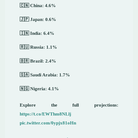
🇨🇳 China: 4.6%
🇯🇵 Japan: 0.6%
🇮🇳 India: 6.4%
🇷🇺 Russia: 1.1%
🇧🇷 Brazil: 2.4%
🇸🇦 Saudi Arabia: 1.7%
🇳🇬 Nigeria: 4.1%
Explore the full projections:
https://t.co/EWThm8NLlj
pic.twitter.com/0ypjx81oHn