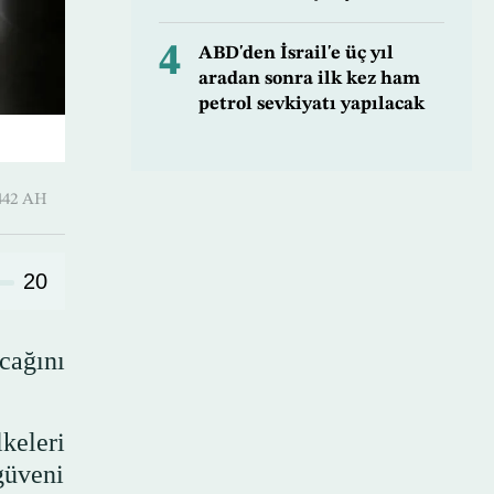
4
ABD'den İsrail'e üç yıl
aradan sonra ilk kez ham
petrol sevkiyatı yapılacak
-Qi’dah 1442 AH
20
acağını
keleri
güveni