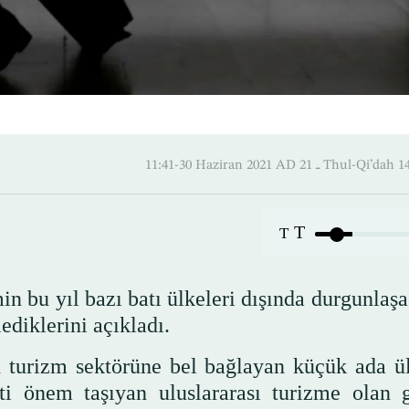
11:41-30 Haziran 2021 AD ـ 21 Thul
T
T
in bu yıl bazı batı ülkeleri dışında durgunlaş
diklerini açıkladı.
 turizm sektörüne bel bağlayan küçük ada ül
ti önem taşıyan uluslararası turizme olan 