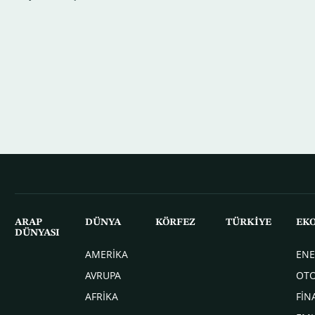
ARAP
DÜNYA
KÖRFEZ
TÜRKİYE
EK
DÜNYASI
AMERİKA
ENE
AVRUPA
OT
AFRİKA
FİN