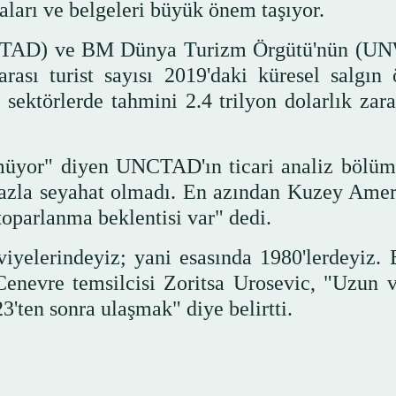
aları ve belgeleri büyük önem taşıyor.
NCTAD) ve BM Dünya Turizm Örgütü'nün (
arası turist sayısı 2019'daki küresel salgın 
sektörlerde tahmini 2.4 trilyon dolarlık zara
kmüyor" diyen UNCTAD'ın ticari analiz bölü
 fazla seyahat olmadı. En azından Kuzey Amer
 toparlanma beklentisi var" dedi.
viyelerindeyiz; yani esasında 1980'lerdeyiz. 
enevre temsilcisi Zoritsa Urosevic, "Uzun 
'ten sonra ulaşmak" diye belirtti.