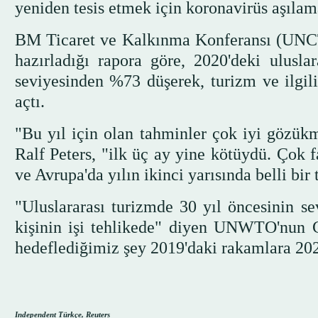
yeniden tesis etmek için koronavirüs aşılam
BM Ticaret ve Kalkınma Konferansı (U
hazırladığı rapora göre, 2020'deki uluslar
seviyesinden %73 düşerek, turizm ve ilgili 
açtı.
"Bu yıl için olan tahminler çok iyi gözü
Ralf Peters, "ilk üç ay yine kötüydü. Çok
ve Avrupa'da yılın ikinci yarısında belli bir
"Uluslararası turizmde 30 yıl öncesinin se
kişinin işi tehlikede" diyen UNWTO'nun C
hedeflediğimiz şey 2019'daki rakamlara 2023
Independent Türkçe, Reuters