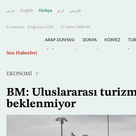
عربي
English
Türkçe
اردو
فارسى
Cumartesi,
8 Ağustos 2026
-
21 Safar 1448 AH
ARAP DÜNYASI
DÜNYA
KÖRFEZ
TÜR
Ana
Son Haberler
Yapay zekâ savaşın ve barışın kurallarını yen
içeriğe
atla
EKONOMİ
BM: Uluslararası turizm
beklenmiyor