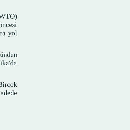
UNWTO)
öncesi
ra yol
münden
ika'da
Birçok
vadede