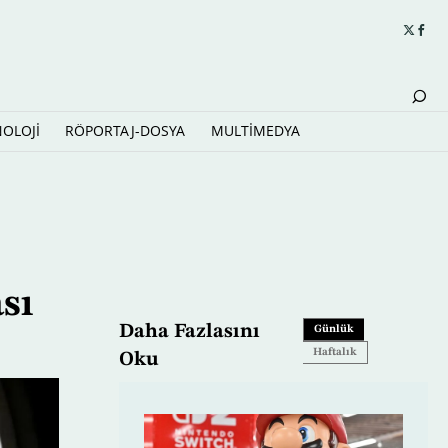
NOLOJİ
RÖPORTAJ-DOSYA
MULTİMEDYA
sı
Daha Fazlasını
Günlük
Haftalık
Oku