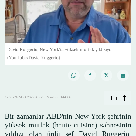
David Ruggerio, New York'ta yüksek mutfak yıldızıydı
(YouTube/David Ruggerio)
T
12:21-26 Mart 2022 AD ـ 23 Sha’ban 1443 AH
T
Bir zamanlar ABD'nin New York şehrinin
yüksek mutfak (haute cuisine) sahnesinin
yıldızı olan ünlü şef David Ruggerio,