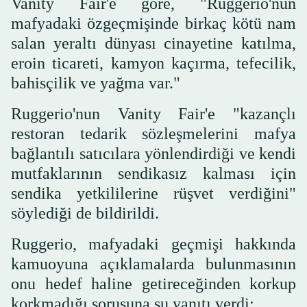
Vanity Fair'e göre, "Ruggerio'nun
mafyadaki özgeçmişinde birkaç kötü nam
salan yeraltı dünyası cinayetine katılma,
eroin ticareti, kamyon kaçırma, tefecilik,
bahisçilik ve yağma var."
Ruggerio'nun Vanity Fair'e "kazançlı
restoran tedarik sözleşmelerini mafya
bağlantılı satıcılara yönlendirdiği ve kendi
mutfaklarının sendikasız kalması için
sendika yetkililerine rüşvet verdiğini"
söylediği de bildirildi.
Ruggerio, mafyadaki geçmişi hakkında
kamuoyuna açıklamalarda bulunmasının
onu hedef haline getireceğinden korkup
korkmadığı sorusuna şu yanıtı verdi: