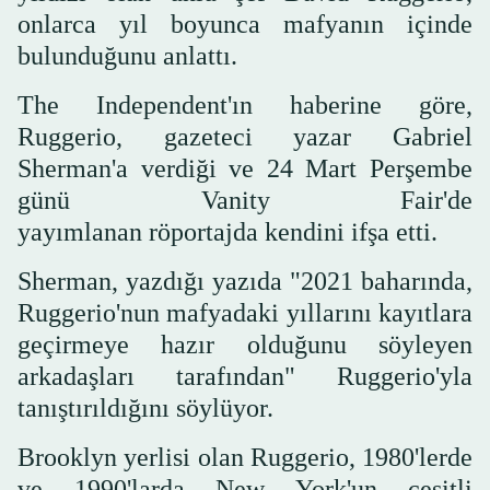
onlarca yıl boyunca mafyanın içinde
bulunduğunu anlattı.
The Independent'ın haberine göre,
Ruggerio, gazeteci yazar Gabriel
Sherman'a verdiği ve 24 Mart Perşembe
günü Vanity Fair'de
yayımlanan röportajda kendini ifşa etti.
Sherman, yazdığı yazıda "2021 baharında,
Ruggerio'nun mafyadaki yıllarını kayıtlara
geçirmeye hazır olduğunu söyleyen
arkadaşları tarafından" Ruggerio'yla
tanıştırıldığını söylüyor.
Brooklyn yerlisi olan Ruggerio, 1980'lerde
ve 1990'larda New York'un çeşitli