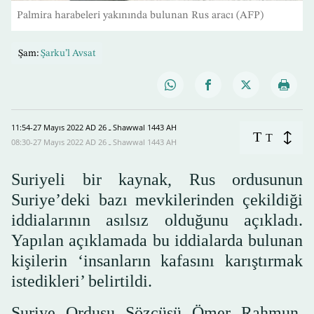
Palmira harabeleri yakınında bulunan Rus aracı (AFP)
Şam:
Şarku’l Avsat
11:54-27 Mayıs 2022 AD ـ 26 Shawwal 1443 AH
T
T
08:30-27 Mayıs 2022 AD ـ 26 Shawwal 1443 AH
Suriyeli bir kaynak, Rus ordusunun
Suriye’deki bazı mevkilerinden çekildiği
iddialarının asılsız olduğunu açıkladı.
Yapılan açıklamada bu iddialarda bulunan
kişilerin ‘insanların kafasını karıştırmak
istedikleri’ belirtildi.
Suriye Ordusu Sözcüsü Ömer Rahmun,