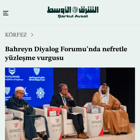
Ana
KÖRFEZ
içeriğe
atla
Bahreyn Diyalog Forumu’nda nefretle
yüzleşme vurgusu