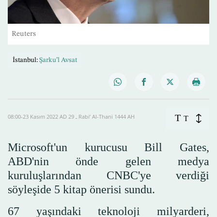
Reuters
İstanbul:
Şarku’l Avsat
T
08:00-23 Kasım 2022 AD ـ 29 Rabi’ Al-Thani 1444 AH
T
Microsoft'un kurucusu Bill Gates,
ABD'nin önde gelen medya
kuruluşlarından CNBC'ye verdiği
söyleşide 5 kitap önerisi sundu.
67 yaşındaki teknoloji milyarderi,