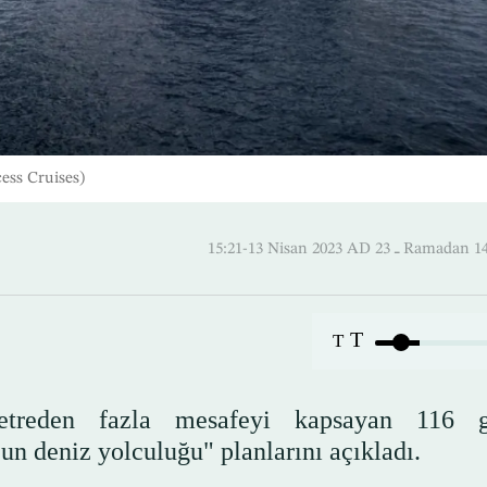
cess Cruises)
15:21-13 Nisan 2023 AD ـ 23 
T
T
metreden fazla mesafeyi kapsayan 116 g
un deniz yolculuğu" planlarını açıkladı.