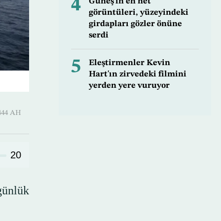
4
Güneş'in en net
görüntüleri, yüzeyindeki
girdapları gözler önüne
serdi
5
Eleştirmenler Kevin
Hart'ın zirvedeki filmini
yerden yere vuruyor
Ramadan 1444 AH
20
ünlük