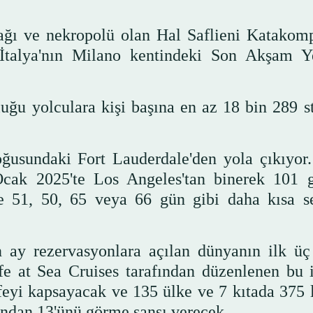
ınağı ve nekropolü olan Hal Saflieni Katakom
 İtalya'nın Milano kentindeki Son Akşam 
uğu yolculara kişi başına en az 18 bin 289 st
ğusundaki Fort Lauderdale'den yola çıkıyor
Ocak 2025'te Los Angeles'tan binerek 101 
de 51, 50, 65 veya 66 gün gibi daha kısa s
ay rezervasyonlara açılan dünyanın ilk üç 
fe at Sea Cruises tarafından düzenlenen bu i
feyi kapsayacak ve 135 ülke ve 7 kıtada 375 
'ndan 13'ünü görme şansı verecek.