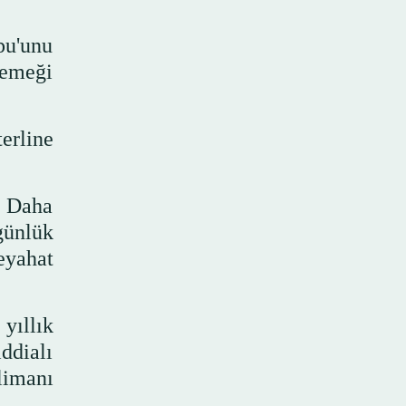
pu'unu
Yemeği
erline
. Daha
günlük
eyahat
yıllık
ddialı
limanı