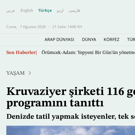
عربي
English
Türkçe
اردو
فارسى
Cuma,
7 Ağustos 2026
-
21 Safar 1448 AH
ARAP DÜNYASI
DÜNYA
KÖRFEZ
TÜR
Uyuşturucu Hartum’u istila ediyor; savaş krizi
Ana
Son Haberler
içeriğe
atla
YAŞAM
Kruvaziyer şirketi 116 g
programını tanıttı
Denizde tatil yapmak isteyenler, tek se