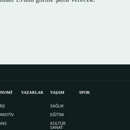
ONOMİ
YAZARLAR
YAŞAM
SPOR
RJİ
SAĞLIK
OMOTİV
EĞİTİM
ANS
KÜLTÜR
SANAT