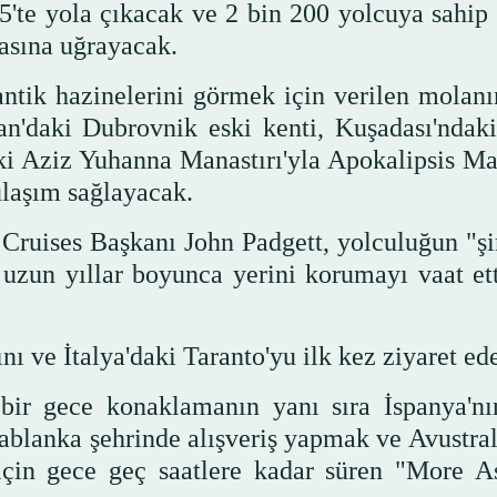
5'te yola çıkacak ve 2 bin 200 yolcuya sahip 
tasına uğrayacak.
antik hazinelerini görmek için verilen molanı
an'daki Dubrovnik eski kenti, Kuşadası'ndaki
ki Aziz Yuhanna Manastırı'yla Apokalipsis Ma
ulaşım sağlayacak.
 Cruises Başkanı John Padgett, yolculuğun "ş
zun yıllar boyunca yerini korumayı vaat ett
ı ve İtalya'daki Taranto'yu ilk kez ziyaret ed
bir gece konaklamanın yanı sıra İspanya'nı
ablanka şehrinde alışveriş yapmak ve Avustral
için gece geç saatlere kadar süren "More A