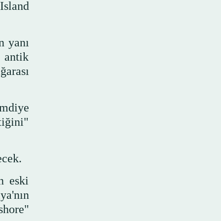
Island
n yanı
 antik
ğarası
imdiye
iğini"
ecek.
n eski
ya'nın
shore"