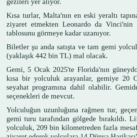
gezileri yer alıyor.
Kısa turlar, Malta'nın en eski yeraltı tap
ziyaret etmekten Leonardo da Vinci'nin
tablosunu görmeye kadar uzanıyor.
Biletler şu anda satışta ve tam gemi yolcul
(yaklaşık 442 bin TL) mal olacak.
Gemi, 5 Ocak 2025'te Florida'nın güneydo
kısa bir yolculuk arayanlar, gemiye 20 
seyahat programına dahil olabilir. Gemi
seçenekleri de mevcut.
Yolculuğun uzunluğuna rağmen tur, geçen 
gemi turu tarafından gölgede bırakıldı. Li
yolculuk, 209 bin kilometreden fazla mesa
ziyaret ederek yolculara 14 Dünya Harikası