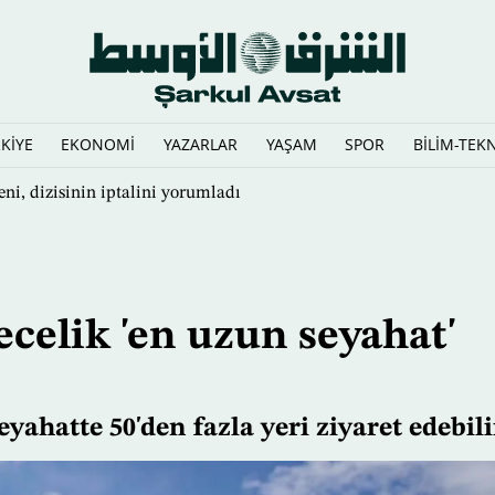
KİYE
EKONOMİ
YAZARLAR
YAŞAM
SPOR
BİLİM-TEK
 derinleştirirken gençleri tehdit ediyor
ecelik 'en uzun seyahat'
yahatte 50'den fazla yeri ziyaret edebili