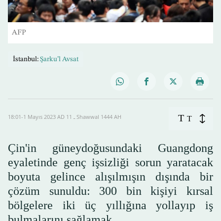
AFP
İstanbul:
Şarku’l Avsat
T
18:01-1 Mayıs 2023 AD ـ 11 Shawwal 1444 AH
T
Çin'in güneydoğusundaki Guangdong
eyaletinde genç işsizliği sorun yaratacak
boyuta gelince alışılmışın dışında bir
çözüm sunuldu: 300 bin kişiyi kırsal
bölgelere iki üç yıllığına yollayıp iş
bulmalarını sağlamak.