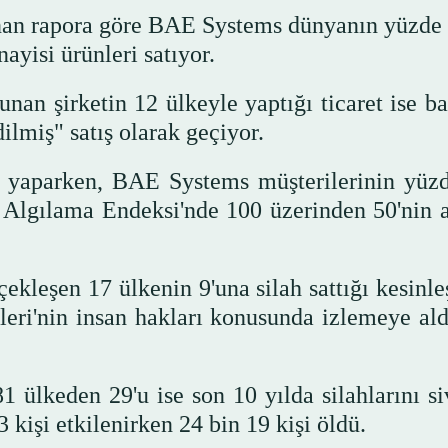
nan rapora göre BAE Systems dünyanın yüzde 
ayisi ürünleri satıyor.
lunan şirketin 12 ülkeyle yaptığı ticaret ise b
dilmiş" satış olarak geçiyor.
ş yaparken, BAE Systems müşterilerinin yüzd
 Algılama Endeksi'nde 100 üzerinden 50'nin a
çekleşen 17 ülkenin 9'una silah sattığı kesinl
leri'nin insan hakları konusunda izlemeye ald
81 ülkeden 29'u ise son 10 yılda silahlarını si
 kişi etkilenirken 24 bin 19 kişi öldü.