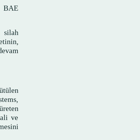
da BAE
 silah
tinin,
 devam
ütülen
stems,
üreten
ali ve
mesini