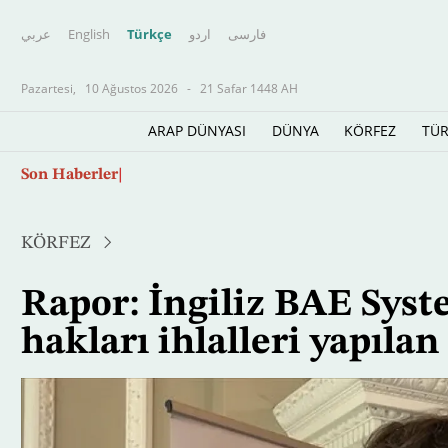
عربي
English
Türkçe
اردو
فارسى
Pazartesi,
10 Ağustos 2026
-
21 Safar 1448 AH
ARAP DÜNYASI
DÜNYA
KÖRFEZ
TÜR
Ana
Son Haberler
ABD savaş uçakları, New Jersey'deki Trump'ın
içeriğe
atla
KÖRFEZ
Rapor: İngiliz BAE Syst
hakları ihlalleri yapılan