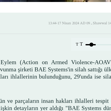
13:44-17 Nisan 2024 AD ـ 09
T
T
rşı Eylem (Action on Armed Violence-AOAV
avunma şirketi BAE Systems'in silah sattığı ül
ları ihlallerinin bulunduğunu, 29'unda ise sil
n ve parçaların insan hakları ihlalleri tespit
 ilişkin detayların yer aldığı "BAE Systems dü