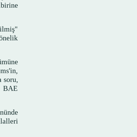
irine
ilmiş"
önelik
lümüne
ms'in,
a soru,
ı. BAE
önünde
alleri