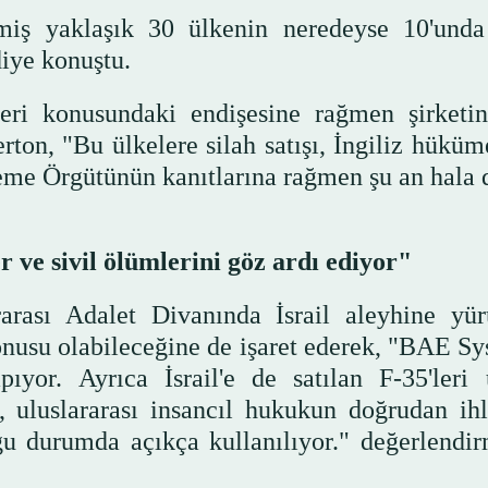
ilmiş yaklaşık 30 ülkenin neredeyse 10'un
diye konuştu.
leri konusundaki endişesine rağmen şirketin
ton, "Bu ülkelere silah satışı, İngiliz hüküme
leme Örgütünün kanıtlarına rağmen şu an hala
r ve sivil ölümlerini göz ardı ediyor"
ararası Adalet Divanında İsrail aleyhine yür
onusu olabileceğine de işaret ederek, "BAE Sy
ıyor. Ayrıca İsrail'e de satılan F-35'leri 
, uluslararası insancıl hukukun doğrudan ihl
ğu durumda açıkça kullanılıyor." değerlendir