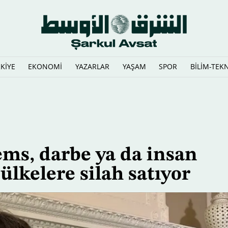
KİYE
EKONOMİ
YAZARLAR
YAŞAM
SPOR
BİLİM-TEK
 golf kulübü üzerinde iki uçağı engelledi
ems, darbe ya da insan
 ülkelere silah satıyor