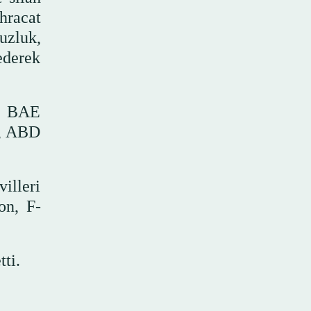
hracat
uzluk,
ederek
in BAE
n, ABD
illeri
on, F-
.
ti.