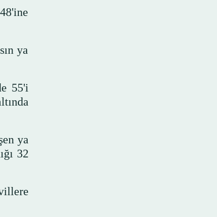
48'ine
asın ya
e 55'i
ltında
eşen ya
ığı 32
villere