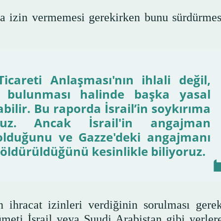
arla izin vermemesi gerekirken bunu sürdürmes
careti Anlaşması'nın ihlali değil,
lu bulunması halinde başka yasal
bilir. Bu raporda İsrail’in soykırıma
oruz. Ancak İsrail'in angajman
 olduğunu ve Gazze'deki angajmanı
öldürüldüğünü kesinlikle biliyoruz.
ihracat izinleri verdiğinin sorulması gerek
meti İsrail veya Suudi Arabistan gibi yerlere