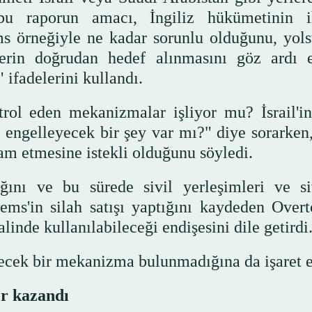
 bu raporun amacı, İngiliz hükümetinin i
ems örneğiyle ne kadar sorunlu olduğunu, yols
illerin doğrudan hedef alınmasını göz ardı 
 ifadelerini kullandı.
ontrol eden mekanizmalar işliyor mu? İsrail'
ı engelleyecek bir şey var mı?" diye sorarke
evam etmesine istekli olduğunu söyledi.
ını ve bu sürede sivil yerleşimleri ve siv
s'in silah satışı yaptığını kaydeden Overt
alinde kullanılabileceği endişesini dile getirdi
ecek bir mekanizma bulunmadığına da işaret et
er kazandı