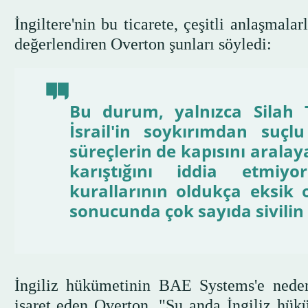
İngiltere'nin bu ticarete, çeşitli anlaşmal
değerlendiren Overton şunları söyledi:
Bu durum, yalnızca Silah Ti
İsrail'in soykırımdan suç
süreçlerin de kapısını aralaya
karıştığını iddia etmiy
kurallarının oldukça eksik
sonucunda çok sayıda sivilin 
İngiliz hükümetinin BAE Systems'e neden 
işaret eden Overton, "Şu anda İngiliz hükü