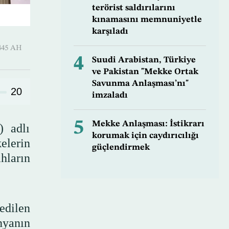
terörist saldırılarını
kınamasını memnuniyetle
karşıladı
 Shawwal 1445 AH
4
Suudi Arabistan, Türkiye
ve Pakistan "Mekke Ortak
Savunma Anlaşması’nı"
20
imzaladı
5
Mekke Anlaşması: İstikrarı
) adlı
korumak için caydırıcılığı
kelerin
güçlendirmek
ahların
 edilen
nyanın