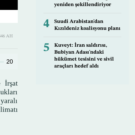
yeniden şekillendiriyor
4
Suudi Arabistan'dan
Kızıldeniz koalisyonu planı
-Qi’dah 1446 AH
5
Kuveyt: İran saldırısı,
Bubiyan Adası'ndaki
hükümet tesisini ve sivil
20
araçları hedef aldı
 İrşat
ukları
yaralı
limatı