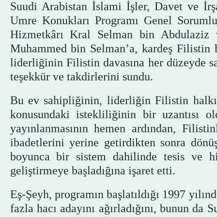
Suudi Arabistan İslami İşler, Davet ve İ
Umre Konukları Programı Genel Sorumlus
Hizmetkârı Kral Selman bin Abdulaziz 
Muhammed bin Selman’a, kardeş Filistin ha
liderliğinin Filistin davasına her düzeyde s
teşekkür ve takdirlerini sundu.
Bu ev sahipliğinin, liderliğin Filistin hal
konusundaki istekliliğinin bir uzantısı o
yayınlanmasının hemen ardından, Filistinl
ibadetlerini yerine getirdikten sonra dön
boyunca bir sistem dahilinde tesis ve 
geliştirmeye başladığına işaret etti.
Eş-Şeyh, programın başlatıldığı 1997 yılınd
fazla hacı adayını ağırladığını, bunun da S