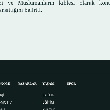
bi ve Müslümanların kıblesi olarak kon
sıttığını belirtti.
ONOMİ
YAZARLAR
YAŞAM
SPOR
RJİ
SAĞLIK
OMOTİV
EĞİTİM
ANS
KÜLTÜR