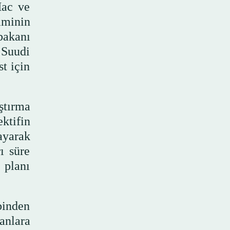
Hac ve
aminin
bakanı
 Suudi
st için
ştırma
ktifin
ayarak
ı süre
 planı
binden
anlara