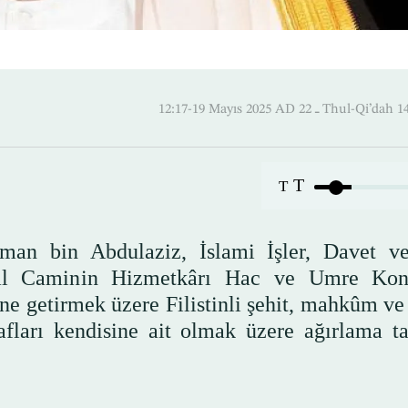
12:17-19 Mayıs 2025 AD ـ 22 Thul
T
T
man bin Abdulaziz, İslami İşler, Davet ve
tsal Caminin Hizmetkârı Hac ve Umre Kon
e getirmek üzere Filistinli şehit, mahkûm ve 
afları kendisine ait olmak üzere ağırlama ta