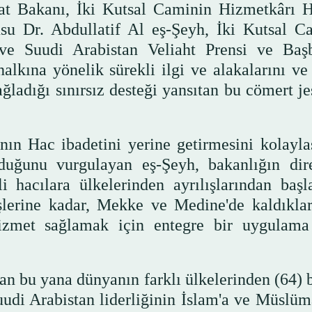
rşat Bakanı, İki Kutsal Caminin Hizmetkârı 
u Dr. Abdullatif Al eş-Şeyh, İki Kutsal C
ve Suudi Arabistan Veliaht Prensi ve Baş
lkına yönelik sürekli ilgi ve alakalarını ve
ağladığı sınırsız desteği yansıtan bu cömert je
kının Hac ibadetini yerine getirmesini kolayla
lduğunu vurgulayan eş-Şeyh, bakanlığın dire
i hacılara ülkelerinden ayrılışlarından başl
üşlerine kadar, Mekke ve Medine'de kaldıklar
hizmet sağlamak için entegre bir uygulama
an bu yana dünyanın farklı ülkelerinden (64) 
uudi Arabistan liderliğinin İslam'a ve Müslüm