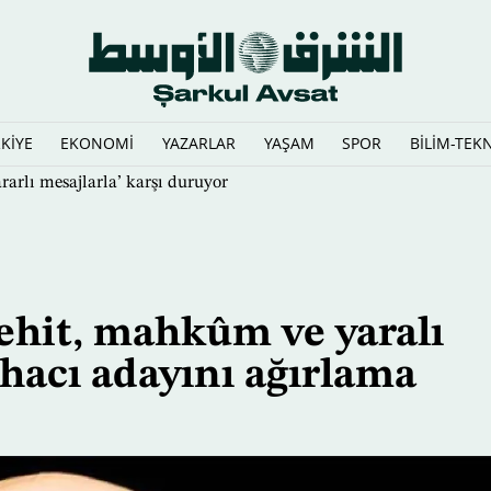
KİYE
EKONOMİ
YAZARLAR
YAŞAM
SPOR
BİLİM-TEK
rarlı mesajlarla’ karşı duruyor
şehit, mahkûm ve yaralı
 hacı adayını ağırlama