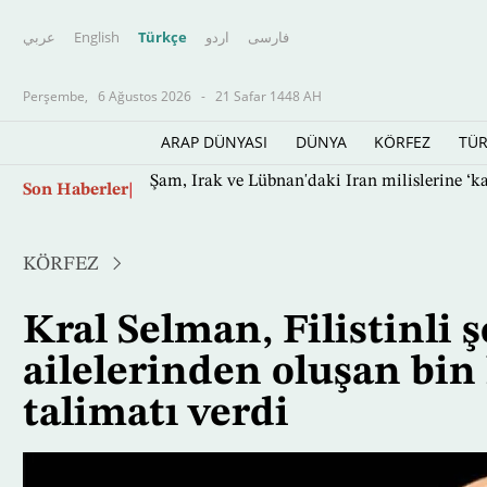
عربي
English
Türkçe
اردو
فارسى
Perşembe,
6 Ağustos 2026
-
21 Safar 1448 AH
ARAP DÜNYASI
DÜNYA
KÖRFEZ
TÜR
Ana
Son Haberler
Şam, Irak ve Lübnan'daki İran milislerine ‘ka
içeriğe
atla
KÖRFEZ
Kral Selman, Filistinli 
ailelerinden oluşan bin
talimatı verdi