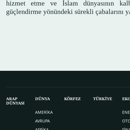
hizmet etme ve İslam dünyasının kal
güçlendirme yönündeki sürekli çabalarını yan
ARAP
DÜNYA
KÖRFEZ
TÜRKİYE
EK
DÜNYASI
AMERİKA
ENE
AVRUPA
OT
AFRİKA
FİN