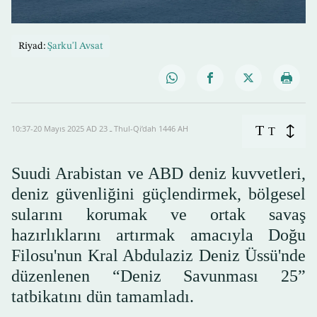
Riyad:
Şarku'l Avsat
T
10:37-20 Mayıs 2025 AD ـ 23 Thul-Qi’dah 1446 AH
T
Suudi Arabistan ve ABD deniz kuvvetleri,
deniz güvenliğini güçlendirmek, bölgesel
sularını korumak ve ortak savaş
hazırlıklarını artırmak amacıyla Doğu
Filosu'nun Kral Abdulaziz Deniz Üssü'nde
düzenlenen “Deniz Savunması 25”
tatbikatını dün tamamladı.