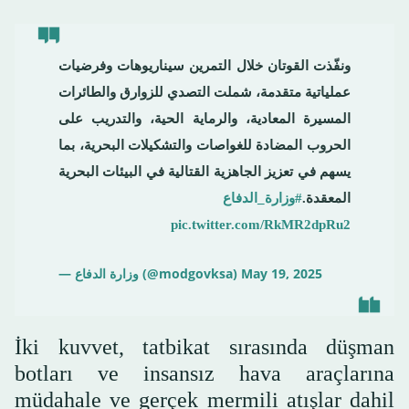
ونفّذت القوتان خلال التمرين سيناريوهات وفرضيات
عملياتية متقدمة، شملت التصدي للزوارق والطائرات
المسيرة المعادية، والرماية الحية، والتدريب على
الحروب المضادة للغواصات والتشكيلات البحرية، بما
يسهم في تعزيز الجاهزية القتالية في البيئات البحرية
المعقدة.
#وزارة_الدفاع
pic.twitter.com/RkMR2dpRu2
— وزارة الدفاع (@modgovksa)
May 19, 2025
İki kuvvet, tatbikat sırasında düşman
botları ve insansız hava araçlarına
müdahale ve gerçek mermili atışlar dahil