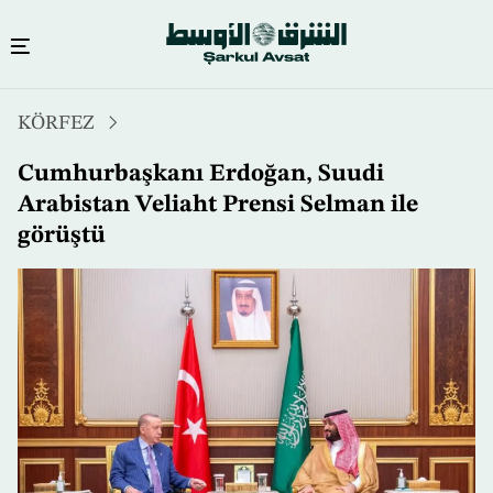
Ana
KÖRFEZ
içeriğe
atla
Cumhurbaşkanı Erdoğan, Suudi
Arabistan Veliaht Prensi Selman ile
görüştü