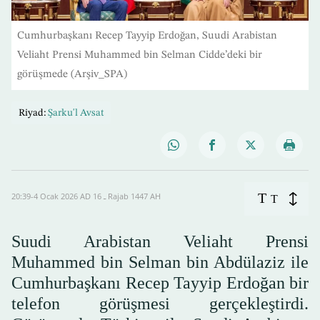
Cumhurbaşkanı Recep Tayyip Erdoğan, Suudi Arabistan
Veliaht Prensi Muhammed bin Selman Cidde’deki bir
görüşmede (Arşiv_SPA)
Riyad:
Şarku'l Avsat
T
20:39-4 Ocak 2026 AD ـ 16 Rajab 1447 AH
T
Suudi Arabistan Veliaht Prensi
Muhammed bin Selman bin Abdülaziz ile
Cumhurbaşkanı Recep Tayyip Erdoğan bir
telefon görüşmesi gerçekleştirdi.