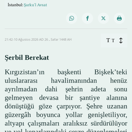
İstanbul:
Şarku'l Avsat
T
21:42-10 Ağustos 2026 AD ـ 26 Safar 1448 AH
T
Şerbil Berekat
Kırgızistan’ın başkenti Bişkek’teki
uluslararası havalimanından henüz
ayrılmadan dahi şehrin adeta sonu
gelmeyen devasa bir şantiye alanına
dönüştüğü göze çarpıyor. Şehre uzanan
güzergâh boyunca yollar genişletiliyor,
altyapı çalışmaları aralıksız sürdürülüyor
ve yol kenarlarındaki çevre düzenlemeleri