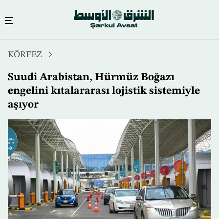
Ana
KÖRFEZ
içeriğe
atla
Suudi Arabistan, Hürmüz Boğazı
engelini kıtalararası lojistik sistemiyle
aşıyor